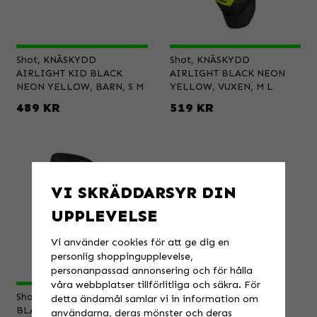
Shot, KNÄSKYDD
Shot, KNÄSKYDD
AIRLIGHT KID BLACK
AIRLIGHT BLACK NEON
NEON YELLOW, BARN, S M
YELLOW, VUXEN, M L
489 KR
519 KR
VI SKRÄDDARSYR DIN
UPPLEVELSE
Vi använder cookies för att ge dig en
personlig shoppingupplevelse,
personanpassad annonsering och för hålla
våra webbplatser tillförlitliga och säkra. För
Shot, KNÄSKYDD RACE D30
detta ändamål samlar vi in information om
BLACK, VUXEN, XL XXL
användarna, deras mönster och deras