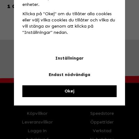
enheter.
1 099 KR
Klicka på "Okej" om du tillåter alla cookies
eller välj vilka cookies du tillåter och vilka du
vill stänga av genom att klicka på
"Inställningar" nedan.
FRÅGA OSS!
Tel. 026-270030 /
info@speedstore.nu
Inställningar
BESÖK OSS!
Valbovägen 385, Valbo
Öppettider
Endast nödvändiga
Okej
HANDLA
INFORMATION
Köpvillkor
Speedstore
Leveransvillkor
Öppettider
Logga in
Verkstad