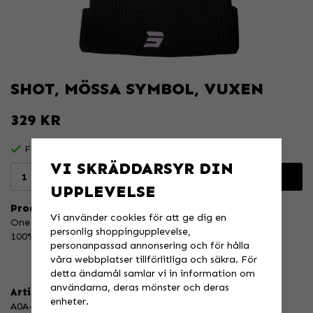
SHOT, MÖSSA SYMBOL, VUXEN
329 KR
Finns i lager för omgående leverans
VI SKRÄDDARSYR DIN
Lägg i varukorgen
UPPLEVELSE
Produktbeskrivning:
Vi använder cookies för att ge dig en
One size
personlig shoppingupplevelse,
100% Acrylic, warm fabric perfect for cold weather
personanpassad annonsering och för hålla
våra webbplatser tillförlitliga och säkra. För
detta ändamål samlar vi in information om
användarna, deras mönster och deras
Artikelnummer:
enheter.
A0A-50A1-A01-TU