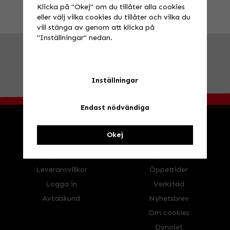
Klicka på "Okej" om du tillåter alla cookies
eller välj vilka cookies du tillåter och vilka du
vill stänga av genom att klicka på
"Inställningar" nedan.
FRÅGA OSS!
Tel. 026-270030 /
info@speedstore.nu
BESÖK OSS!
Valbovägen 385, Valbo
Öppettider
Inställningar
Endast nödvändiga
Okej
HANDLA
INFORMATION
Köpvillkor
Speedstore
Leveransvillkor
Öppettider
Logga in
Verkstad
Avtalskund
Nyhetsbrev
Om cookies
Dynojet