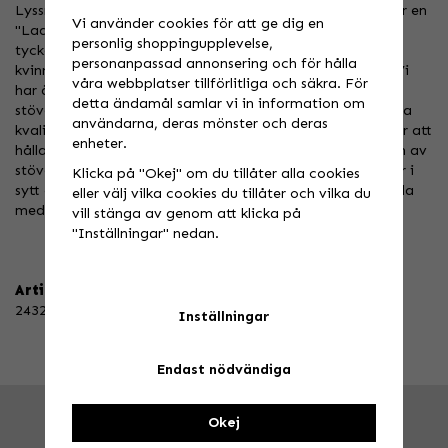
Lyssna upp damer Nydesignad stövel ifrån Gaerne som är en
Vi använder cookies för att ge dig en
"Ladies Only" stövel som är gjord efter kvinnors krav och
personlig shoppingupplevelse,
tycke! Gaerne började med nya mönster gjorda bara för
personanpassad annonsering och för hålla
kvinnor och la till vårt populära pro-tech fotledssystem. Vi
våra webbplatser tillförlitliga och säkra. För
har även sidostängning för att du ska kunna ta på och av
detta ändamål samlar vi in information om
stöveln enkelt. Black Rose är producerad med skin i högsta
användarna, deras mönster och deras
kvalitet. Inuti har Gaerne använt GORE-TEX membran för att
enheter.
hålla fötterna helt torra på de våta vägarna. På baksidan av
stöveln ser du den reflekterande "säkerhet remsan" som är i
Klicka på "Okej" om du tillåter alla cookies
sytt och på botten har vi använt en ny anti-slip gummi sula
eller välj vilka cookies du tillåter och vilka du
med en liten klack.
vill stänga av genom att klicka på
"Inställningar" nedan.
Artikelnummer:
2432-001-41
Inställningar
Endast nödvändiga
Okej
FRÅGA OSS!
Tel. 026-270030 /
info@speedstore.nu