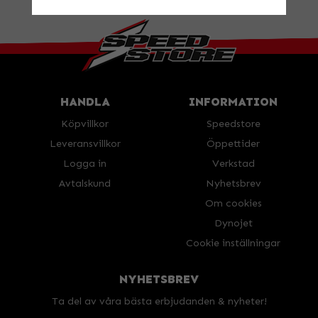
BESÖK OSS!
Valbovägen 385, Valbo
Öppettider
HANDLA
INFORMATION
Köpvillkor
Speedstore
Leveransvillkor
Öppettider
Logga in
Verkstad
Avtalskund
Nyhetsbrev
Om cookies
Dynojet
Cookie inställningar
NYHETSBREV
Ta del av våra bästa erbjudanden & nyheter!