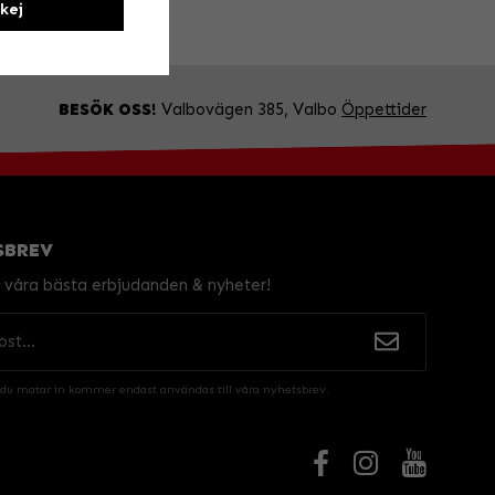
kej
BESÖK OSS!
Valbovägen 385, Valbo
Öppettider
SBREV
v våra bästa erbjudanden & nyheter!
 du matar in kommer endast användas till våra nyhetsbrev.