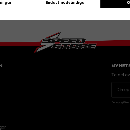
ningar
Endast nödvändiga
O
N
NYHET
Ta del a
De uppgifter
gar