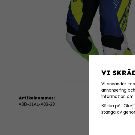
VI SKRÄ
Vi använder coo
annonsering och 
information om 
Artikelnummer:
A0D-11A1-A03-28
Klicka på "Okej" 
stänga av genom