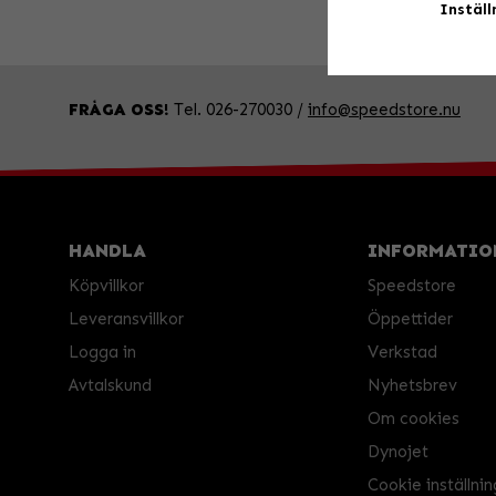
Inställ
FRÅGA OSS!
Tel. 026-270030 /
info@speedstore.nu
HANDLA
INFORMATIO
Köpvillkor
Speedstore
Leveransvillkor
Öppettider
Logga in
Verkstad
Avtalskund
Nyhetsbrev
Om cookies
Dynojet
Cookie inställnin