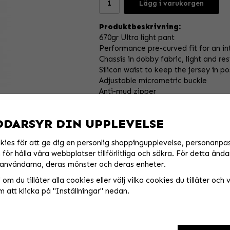
Lägg i varukorgen
Produktbeskrivning:
670gr Ultra light pant
Performance pre-curved fit for an int
Chassis in dobby fabric, light and res
Silicon waist to keep the jersey in po
Adjustable micrometric buckle
Anti-mud zipper
Vented inner liner with stretch lycra 
4 ways crotch stretch spandex inser
DDARSYR DIN UPPLEVELSE
Laser cut vented panels for an opti
Articulated stretch knee for a maximu
kies för att ge dig en personlig shoppingupplevelse, personanpa
Foam reinforcement
för hålla våra webbplatser tillförlitliga och säkra. För detta ända
Heat and abrasion resistant leather 
användarna, deras mönster och deras enheter.
Rear yoke in stretch spandex for comf
Reinforced rear saddle panel
om du tillåter alla cookies eller välj vilka cookies du tillåter och vi
Shin vented panel
 att klicka på "Inställningar" nedan.
TPR patches finish
Never fading color sublimation proc