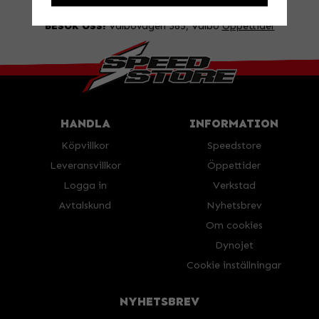
FRÅGA OSS!
Tel. 026-270030 /
info@speedstore.nu
BESÖK OSS!
Valbovägen 385, Valbo
Öppettider
HANDLA
INFORMATION
Köpvillkor
Speedstore
Leveransvillkor
Öppettider
Logga in
Verkstad
Avtalskund
Nyhetsbrev
Om cookies
Dynojet
Cookie inställningar
NYHETSBREV