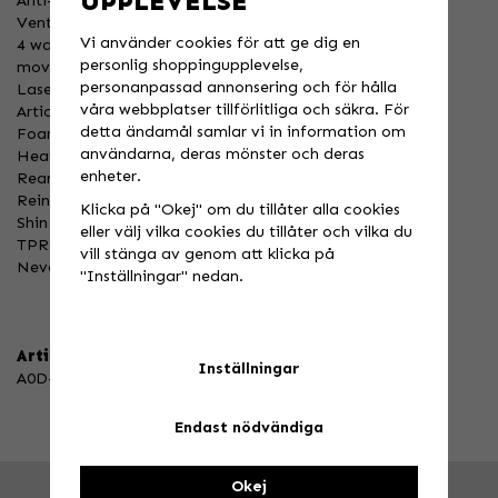
UPPLEVELSE
Anti-mud zipper
Vented inner liner with stretch lycra insert
Vi använder cookies för att ge dig en
4 ways crotch stretch spandex insert allowing ease of
personlig shoppingupplevelse,
movement
personanpassad annonsering och för hålla
Laser cut vented panels for an optimum airflow
våra webbplatser tillförlitliga och säkra. För
Articulated stretch knee for a maximum flexibility
detta ändamål samlar vi in information om
Foam reinforcement
användarna, deras mönster och deras
Heat and abrasion resistant leather panels
enheter.
Rear yoke in stretch spandex for comfort and flexibility
Reinforced rear saddle panel
Klicka på "Okej" om du tillåter alla cookies
Shin vented panel
eller välj vilka cookies du tillåter och vilka du
TPR patches finish
vill stänga av genom att klicka på
Never fading color sublimation process
"Inställningar" nedan.
Artikelnummer:
Inställningar
A0D-11A1-A02-28
Endast nödvändiga
Okej