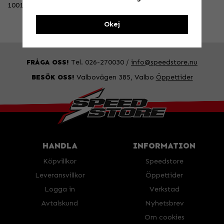
10018-00000
Okej
FRÅGA OSS!
Tel. 026-270030 /
info@speedstore.nu
BESÖK OSS!
Valbovägen 385, Valbo
Öppettider
HANDLA
INFORMATION
Köpvillkor
Speedstore
Leveransvillkor
Öppettider
Logga in
Verkstad
Avtalskund
Nyhetsbrev
Om cookies