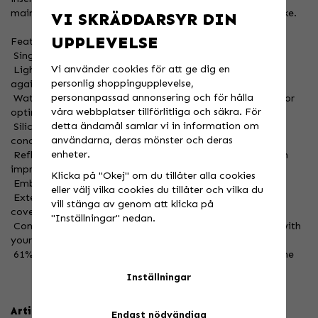
maintaining exceptional dexterity and control of your bike.
VI SKRÄDDARSYR DIN
UPPLEVELSE
Features
 Single-layer PU palm for weather protection
Vi använder cookies för att ge dig en
 Lightly insulated soft-shell top hand ensures protection
personlig shoppingupplevelse,
against colder temps
personanpassad annonsering och för hålla
 Waterresistant-breathable insert secured to outer layer for
våra webbplatser tillförlitliga och säkra. För
optimal gripping
detta ändamål samlar vi in information om
 Silicone printed palm graphic increases grip in wet
användarna, deras mönster och deras
conditions
enheter.
 Reflective graphic on top of hand offer a clean look with
improved visibility
Klicka på "Okej" om du tillåter alla cookies
 Embossed graphics for some added texture
eller välj vilka cookies du tillåter och vilka du
 Extended waterresitant neoprene pull-on cuff for more
vill stänga av genom att klicka på
coverage
"Inställningar" nedan.
 Conductive index finger & thumb keeps you connected with
your digital device
 61% Polyester, 23% Nylon, 12% Polyurethane, 4% Elastane
Inställningar
Artikelnummer:
Endast nödvändiga