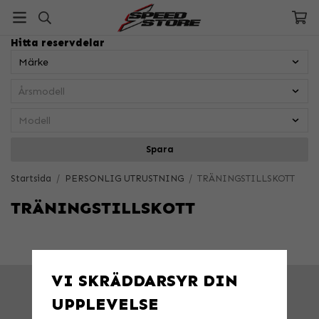
Hitta reservdelar
Spara
Startsida
/
PERSONLIG UTRUSTNING
/
TRÄNINGSTILLSKOTT
TRÄNINGSTILLSKOTT
VI SKRÄDDARSYR DIN
FRÅGA OSS!
Tel. 026-270030 /
info@speedstore.nu
UPPLEVELSE
BESÖK OSS!
Valbovägen 385, Valbo
Öppettider