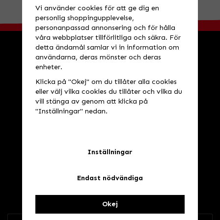
Vi använder cookies för att ge dig en
personlig shoppingupplevelse,
personanpassad annonsering och för hålla
våra webbplatser tillförlitliga och säkra. För
detta ändamål samlar vi in information om
användarna, deras mönster och deras
HANDLA
INFORMATION
enheter.
Köpvillkor
Speedstore
Klicka på "Okej" om du tillåter alla cookies
eller välj vilka cookies du tillåter och vilka du
Leveransvillkor
Öppettider
vill stänga av genom att klicka på
Logga in
Verkstad
"Inställningar" nedan.
Avtalskund
Nyhetsbrev
Om cookies
Dynojet
Inställningar
Cookie inställningar
Endast nödvändiga
NYHETSBREV
Ta del av våra bästa erbjudanden & nyheter!
Okej