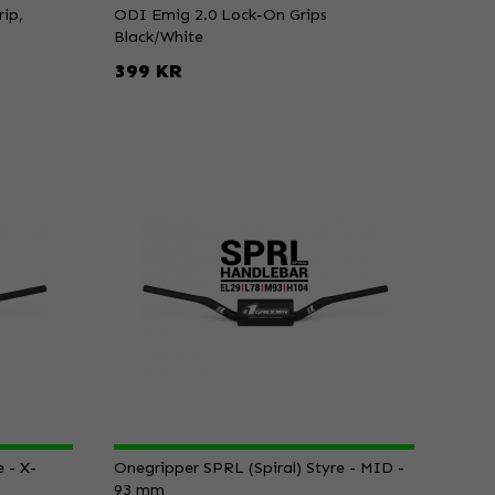
ip,
ODI Emig 2.0 Lock-On Grips
Black/White
399 KR
 - X-
Onegripper SPRL (Spiral) Styre - MID -
93 mm