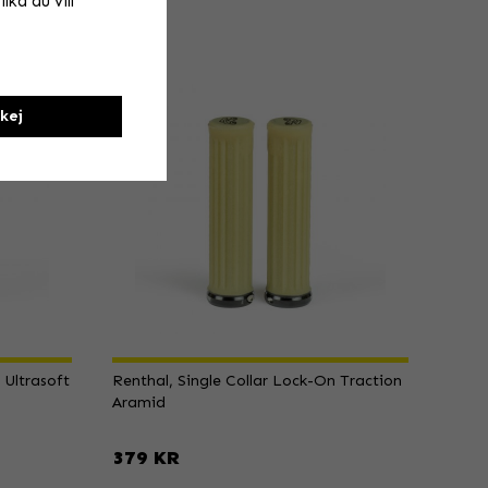
lka du vill
kej
 Ultrasoft
Renthal, Single Collar Lock-On Traction
Aramid
379 KR