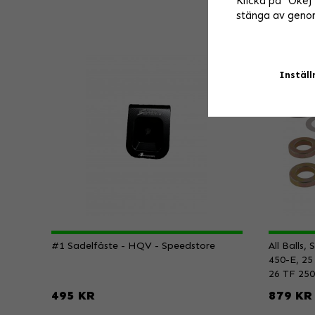
Klicka på "Okej" 
stänga av genom
Inställ
#1 Sadelfäste - HQV - Speedstore
All Balls
450-E, 25
26 TF 250
495 KR
879 KR