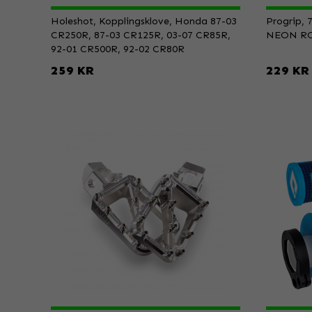
Holeshot, Kopplingsklove, Honda 87-03
Progrip, 
CR250R, 87-03 CR125R, 03-07 CR85R,
NEON R
92-01 CR500R, 92-02 CR80R
259 KR
229 KR