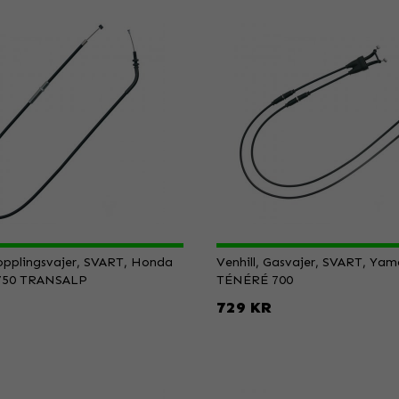
Kopplingsvajer, SVART, Honda
Venhill, Gasvajer, SVART, Ya
750 TRANSALP
TÉNÉRÉ 700
729 KR