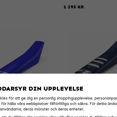
1 295 KR
DDARSYR DIN UPPLEVELSE
kies för att ge dig en personlig shoppingupplevelse, personanpa
er ORIGINAL V2
Onegripper LIGHT RIB MINI
för hålla våra webbplatser tillförlitliga och säkra. För detta ända
drag - Blå
Sadelöverdrag - Mörk Blå/Vit
användarna, deras mönster och deras enheter.
499 KR