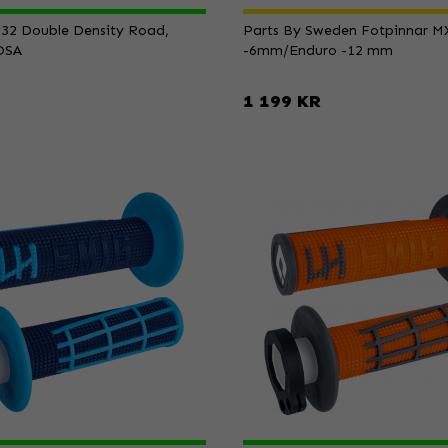
732 Double Density Road,
Parts By Sweden Fotpinnar M
OSA
-6mm/Enduro -12 mm
1 199 KR