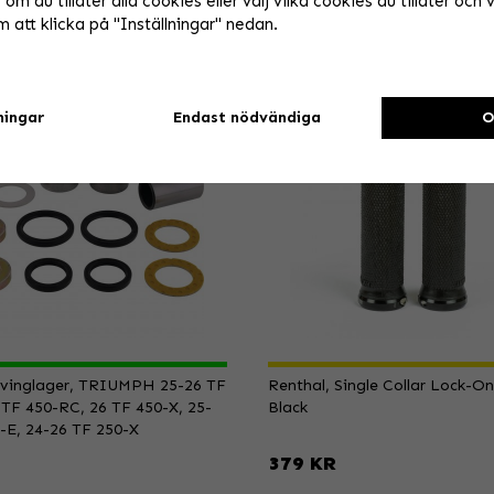
om du tillåter alla cookies eller välj vilka cookies du tillåter och vi
 att klicka på "Inställningar" nedan.
ningar
Endast nödvändiga
O
, Svinglager, TRIUMPH 25-26 TF
Renthal, Single Collar Lock-On
 TF 450-RC, 26 TF 450-X, 25-
Black
-E, 24-26 TF 250-X
379 KR