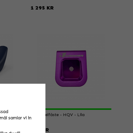
1 295 KR
ssad
#1 Sadelfäste - HQV - Lila
mål samlar vi in
295 KR