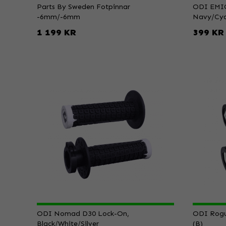
Parts By Sweden Fotpinnar
ODI EMIG 
-6mm/-6mm
Navy/Cy
1 199 KR
399 KR
ODI Nomad D30 Lock-On,
ODI Rogu
Black/White/Silver
(B)