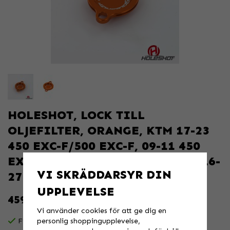
HOLESHOT, LOCK TILL
OLJEFILTER, ORANGE, KTM 17-23
450 EXC-F/500 EXC-F, 09-11 450
EXC-F/530 EXC, 09-12 450 SX-F, 16-
VI SKRÄDDARSYR DIN
27 450 SX-F,
UPPLEVELSE
459 KR
Vi använder cookies för att ge dig en
personlig shoppingupplevelse,
Finns i lager för omgående leverans