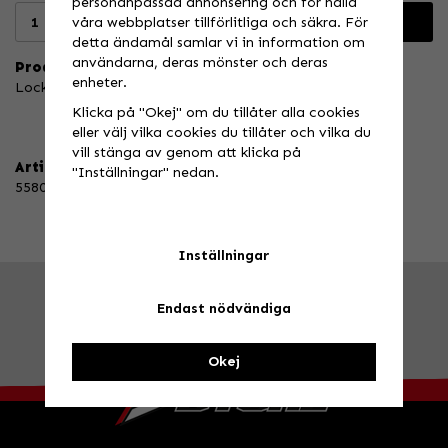
personanpassad annonsering och för hålla
våra webbplatser tillförlitliga och säkra. För
Lägg i varukorgen
detta ändamål samlar vi in information om
användarna, deras mönster och deras
Produktbeskrivning:
enheter.
Lock till oljefilter i eloxerad aluminium
Klicka på "Okej" om du tillåter alla cookies
eller välj vilka cookies du tillåter och vilka du
vill stänga av genom att klicka på
Artikelnummer:
"Inställningar" nedan.
55807
Inställningar
FRÅGA OSS!
Tel. 026-270030 /
info@speedstore.nu
Endast nödvändiga
BESÖK OSS!
Valbovägen 385, Valbo
Öppettider
Okej