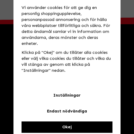
BESÖK OSS!
Valbovägen 385, Valbo
Öppettider
Vi använder cookies för att ge dig en
personlig shoppingupplevelse,
personanpassad annonsering och för hålla
våra webbplatser tillförlitliga och säkra. För
detta ändamål samlar vi in information om
användarna, deras mönster och deras
enheter.
HANDLA
INFORMATION
Klicka på "Okej" om du tillåter alla cookies
Köpvillkor
Speedstore
eller välj vilka cookies du tillåter och vilka du
Leveransvillkor
Öppettider
vill stänga av genom att klicka på
"Inställningar" nedan.
Logga in
Verkstad
Avtalskund
Nyhetsbrev
Om cookies
Inställningar
Dynojet
Cookie inställningar
Endast nödvändiga
NYHETSBREV
Okej
Ta del av våra bästa erbjudanden & nyheter!