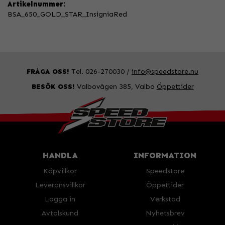
Artikelnummer:
BSA_650_GOLD_STAR_InsigniaRed
FRÅGA OSS!
Tel. 026-270030 /
info@speedstore.nu
BESÖK OSS!
Valbovägen 385, Valbo
Öppettider
HANDLA
INFORMATION
Köpvillkor
Speedstore
Leveransvillkor
Öppettider
Logga in
Verkstad
Avtalskund
Nyhetsbrev