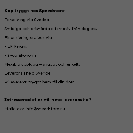
Köp tryggt hos Speedstore
Försäkring via Svedea
Smidiga och prisvärda alternativ från dag ett.
Finansiering erbjuds via
• LF Finans
• Svea Ekonomi
Flexibla upplägg – snabbt och enkelt.
Leverans i hela Sverige
Vi levererar tryggt hem till din dörr.
Intresserad eller vill veta leveranstid?
Maila oss: info@speedstore.nu