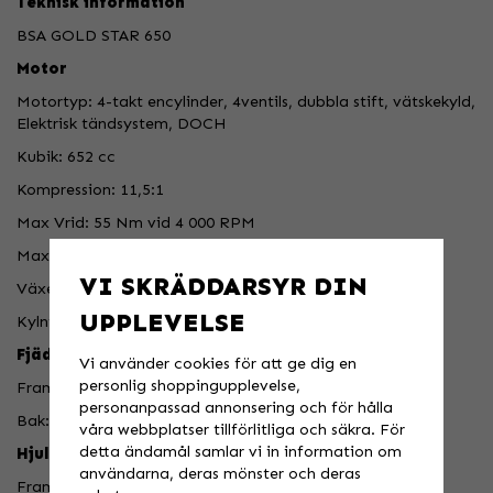
Teknisk information
BSA GOLD STAR 650
Motor
Motortyp: 4-takt encylinder, 4ventils, dubbla stift, vätskekyld,
Elektrisk tändsystem, DOCH
Kubik: 652 cc
Kompression: 11,5:1
Max Vrid: 55 Nm vid 4 000 RPM
Max Effekt: 45 HK vid 6 500 RPM
VI SKRÄDDARSYR DIN
Växellåda: Manuell 5-växlad
UPPLEVELSE
Kylning: Vätskekyld
Fjädring
Vi använder cookies för att ge dig en
personlig shoppingupplevelse,
Fram: 41mm Teleskopisk gaffel
personanpassad annonsering och för hålla
Bak: Dubbla stötdämpare, 5 stegs justering, preload
våra webbplatser tillförlitliga och säkra. För
detta ändamål samlar vi in information om
Hjul
användarna, deras mönster och deras
Fram: 110/90-18 Pirelli Phantom Sportscomp