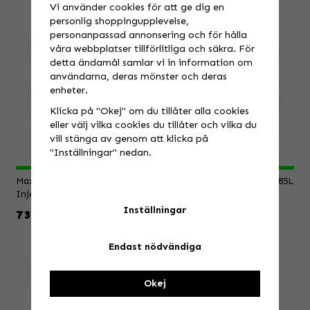
Vi använder cookies för att ge dig en
personlig shoppingupplevelse,
personanpassad annonsering och för hålla
våra webbplatser tillförlitliga och säkra. För
detta ändamål samlar vi in information om
användarna, deras mönster och deras
enheter.
Klicka på "Okej" om du tillåter alla cookies
eller välj vilka cookies du tillåter och vilka du
vill stänga av genom att klicka på
"Inställningar" nedan.
Maxima, Tundra Snow
Maxima, Premium 2 - 3,785L
Injector/Premix - 3,785L
Inställningar
739 KR
1 099 KR
Endast nödvändiga
Okej