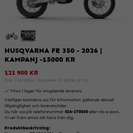
HUSQVARNA FE 350 - 2026 |
KAMPANJ -15000 KR
121 900 KR
Ord.
136 900 kr
. Du sparar
15 000 kr
(
11
%)
Finns i lager för omgående leverans
Vänligen kontakta oss för information gällande aktuell
tillgänglighet och leveranstider.
Du når oss på telefonnummer
026-270030
eller via e-post.
Vi ser fram emot att höra från dig.
Produktbeskrivning: