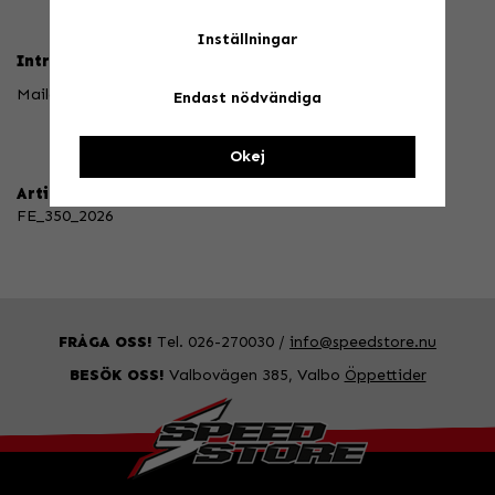
Inställningar
Intresserad eller vill veta leveranstid?
Maila oss: info@speedstore.nu
Endast nödvändiga
Okej
Artikelnummer:
FE_350_2026
FRÅGA OSS!
Tel. 026-270030 /
info@speedstore.nu
BESÖK OSS!
Valbovägen 385, Valbo
Öppettider