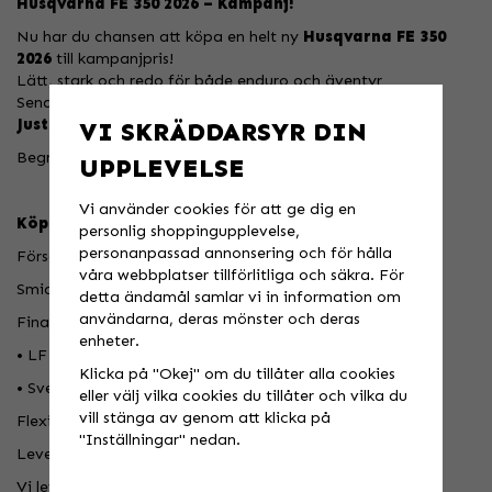
Husqvarna FE 350 2026 – Kampanj!
Nu har du chansen att köpa en helt ny
Husqvarna FE 350
2026
till kampanjpris!
Lätt, stark och redo för både enduro och äventyr
Senaste tekniken och uppdaterad design
Just nu: –15 000 kr på ordinarie pris
VI SKRÄDDARSYR DIN
Begränsat antal – först till kvarn!
UPPLEVELSE
Vi använder cookies för att ge dig en
Köp tryggt hos Speedstore
personlig shoppingupplevelse,
personanpassad annonsering och för hålla
Försäkring via Svedea
våra webbplatser tillförlitliga och säkra. För
Smidiga och prisvärda alternativ från dag ett.
detta ändamål samlar vi in information om
användarna, deras mönster och deras
Finansiering erbjuds via
enheter.
• LF Finans
Klicka på "Okej" om du tillåter alla cookies
• Svea Ekonomi
eller välj vilka cookies du tillåter och vilka du
vill stänga av genom att klicka på
Flexibla upplägg – snabbt och enkelt.
"Inställningar" nedan.
Leverans i hela Sverige
Vi levererar tryggt hem till din dörr.