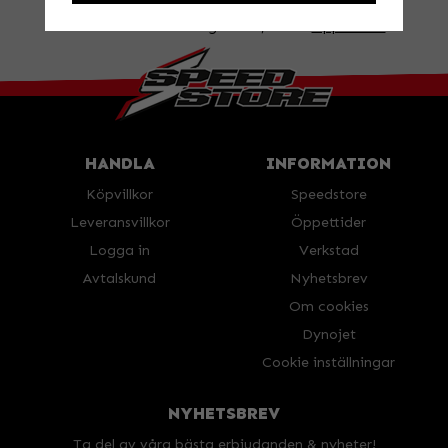
BESÖK OSS!
Valbovägen 385, Valbo
Öppettider
HANDLA
INFORMATION
Köpvillkor
Speedstore
Leveransvillkor
Öppettider
Logga in
Verkstad
Avtalskund
Nyhetsbrev
Om cookies
Dynojet
Cookie inställningar
NYHETSBREV
Ta del av våra bästa erbjudanden & nyheter!