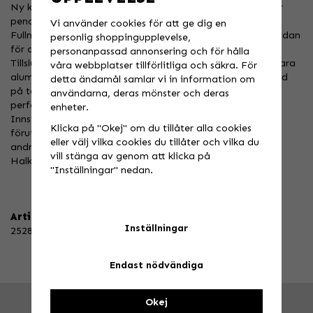
Ny känga för touring och off-road, det perfekta valet för
pendlaren och den seriösa åkaren.
Vi använder cookies för att ge dig en
Fullnarvigt vattentät läder med ett skikt av mocka på insidan
personlig shoppingupplevelse,
för att skydda benet från värmen.
personanpassad annonsering och för hålla
Tillslutningssystemet använder två justerbara och utbytbara
våra webbplatser tillförlitliga och säkra. För
aluminiumspännen. Där är även en remsa av kardborrband
detta ändamål samlar vi in information om
på toppen som gör det möjligt att justera förslutningen
användarna, deras mönster och deras
perfekt och att anpassa kängan efter formen på vaden.
enheter.
Innsidan av stöveln är försedd med GORE-TEX®, som
Klicka på "Okej" om du tillåter alla cookies
förutom att vara vattentätt även har en utmärkt
eller välj vilka cookies du tillåter och vilka du
andningsförmåga .
vill stänga av genom att klicka på
Halkskyddad gummisula och löstagbar innersula .
"Inställningar" nedan.
Artikelnummer:
Inställningar
2528-001-42
Endast nödvändiga
Okej
FRÅGA OSS!
Tel. 026-270030 /
info@speedstore.nu