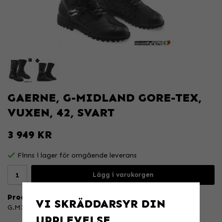
GAERNE, G-MIDLAND GORE-TEX,
VUXEN, 42, SVART
3 949 KR
Finns i lager för omgående leverans
Lägg i varukorgen
Produktbeskrivning:
VI SKRÄDDARSYR DIN
G.MIDLAND GORE-TEX®
UPPLEVELSE