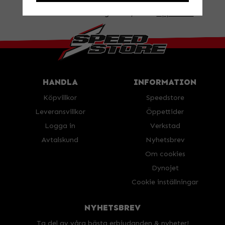
BESÖK OSS!
Valbovägen 385, Valbo
Öppettider
HANDLA
INFORMATION
Köpvillkor
Speedstore
Leveransvillkor
Öppettider
Logga in
Verkstad
Avtalskund
Nyhetsbrev
Om cookies
Dynojet
Cookie inställningar
NYHETSBREV
Ta del av våra bästa erbjudanden & nyheter!