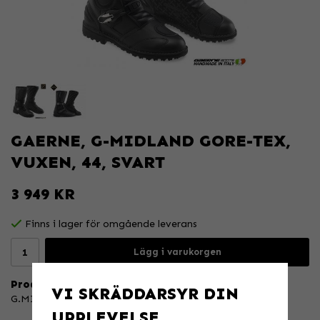
GAERNE, G-MIDLAND GORE-TEX,
VUXEN, 44, SVART
3 949 KR
Finns i lager för omgående leverans
Lägg i varukorgen
Produktbeskrivning:
VI SKRÄDDARSYR DIN
G.MIDLAND GORE-TEX®
UPPLEVELSE