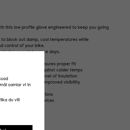
h this low profile glove engineered to keep you going
n to block out damp, cool temperatures while
d control of your bike.
 exploring or maintenance days.
ok and loop backing ensures proper fit
d provides protection against colder temps
provides the perfect level of insulation
ssad
fer a clean look with improved visibility
mål samlar vi in
um comfort
ase grip in damp conditions
lka du vill
onnected with your devices