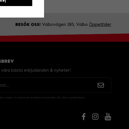
kej
BESÖK OSS!
Valbovägen 385, Valbo
Öppettider
SBREV
v våra bästa erbjudanden & nyheter!
 du matar in kommer endast användas till våra nyhetsbrev.