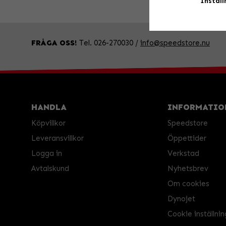
Inställ
FRÅGA OSS!
Tel. 026-270030 /
info@speedstore.nu
HANDLA
INFORMATIO
Köpvillkor
Speedstore
Leveransvillkor
Öppettider
Logga in
Verkstad
Avtalskund
Nyhetsbrev
Om cookies
Dynojet
Cookie inställnin