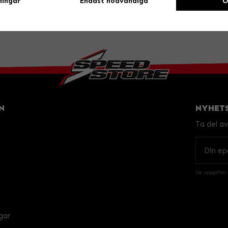
ningar
Endast nödvändiga
O
N
NYHET
Ta del a
De uppgifter
gar