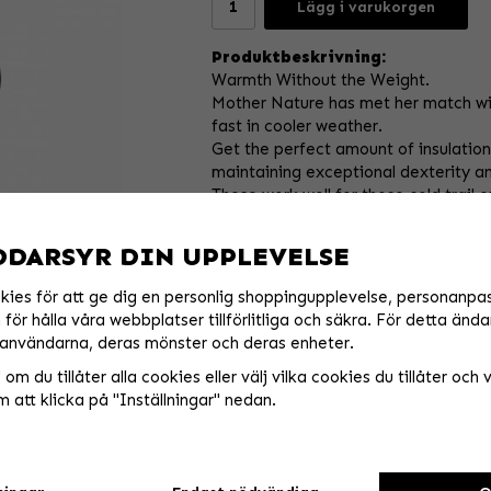
Lägg i varukorgen
Produktbeskrivning:
Warmth Without the Weight.
Mother Nature has met her match wit
fast in cooler weather.
Get the perfect amount of insulatio
maintaining exceptional dexterity an
These work well for those cold trail
Adjustable TPR wrist closure with ho
DDARSYR DIN UPPLEVELSE
Lightly insulated soft-shell top han
Moisture-wicking microfiber interior 
kies för att ge dig en personlig shoppingupplevelse, personanpa
Reflective graphics on top of hand of
för hålla våra webbplatser tillförlitliga och säkra. För detta ända
Single-layer Clarino palm for premi
användarna, deras mönster och deras enheter.
Silicone printed palm graphics incre
om du tillåter alla cookies eller välj vilka cookies du tillåter och vi
Integrated tech-thread keeps you c
 att klicka på "Inställningar" nedan.