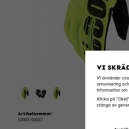
VI SKRÄ
Vi använder coo
annonsering och 
information om 
Klicka på "Okej" 
stänga av genom
Artikelnummer:
10003-00017