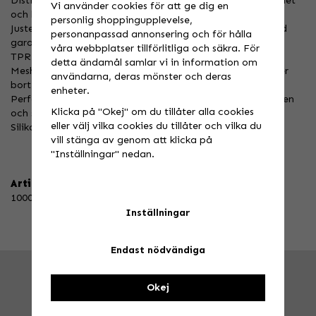
Distinkt präglad neopren manschett ger maximal hållbarhet
Vi använder cookies för att ge dig en
och komfort.
personlig shoppingupplevelse,
Justerbar TPR-handledsstängning med krok- och slingstöd
personanpassad annonsering och för hålla
garanterar korrekt passform.
våra webbplatser tillförlitliga och säkra. För
TPR-detaljer skyddar knogarna och handen.
detta ändamål samlar vi in information om
Mesh-tyg mellan fingrarna förbättrar rörligheten och leder
användarna, deras mönster och deras
bort fukt.
enheter.
Perforerad dubbelskikt på handflatan förbättrar komforten
Klicka på "Okej" om du tillåter alla cookies
och skyddar mot blåsor.
eller välj vilka cookies du tillåter och vilka du
Silikontryck på fingrarna för extra grepp.
vill stänga av genom att klicka på
"Inställningar" nedan.
Artikelnummer:
10000-00016
Inställningar
Endast nödvändiga
FRÅGA OSS!
Tel. 026-270030 /
info@speedstore.nu
Okej
BESÖK OSS!
Valbovägen 385, Valbo
Öppettider