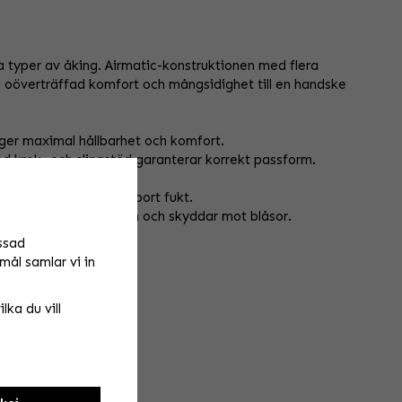
a typer av åking. Airmatic-konstruktionen med flera
a oöverträffad komfort och mångsidighet till en handske
ger maximal hållbarhet och komfort.
 krok- och slingstöd garanterar korrekt passform.
handen.
rörligheten och leder bort fukt.
n förbättrar komforten och skyddar mot blåsor.
repp.
ssad
mål samlar vi in
lka du vill