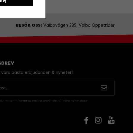
kej
BESÖK OSS!
Valbovägen 385, Valbo
Öppettider
SBREV
v våra bästa erbjudanden & nyheter!
 du matar in kommer endast användas till våra nyhetsbrev.