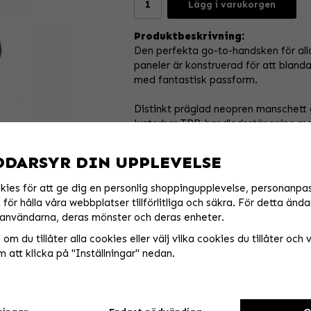
Lägg i varukorgen
Produktbeskrivning:
Den perfekta go-to-handsken för all
paneler är konstruerad för att bland
med fantastisk passform.
Distinkt präglad neopren manschett 
Justerbar TPR-handledsstängning med
TPR-detaljer skyddar knogarna och 
Mesh-tyg mellan fingrarna förbättrar 
DDARSYR DIN UPPLEVELSE
Perforerad dubbelskikt på handflata
Silikontryck på fingrarna för extra g
kies för att ge dig en personlig shoppingupplevelse, personanpa
för hålla våra webbplatser tillförlitliga och säkra. För detta ända
användarna, deras mönster och deras enheter.
om du tillåter alla cookies eller välj vilka cookies du tillåter och vi
 att klicka på "Inställningar" nedan.