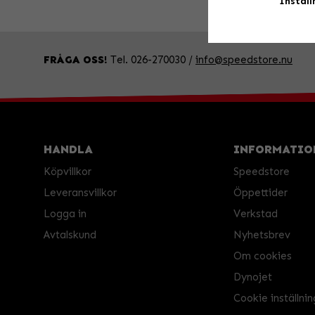
Inställ
FRÅGA OSS!
Tel. 026-270030 /
info@speedstore.nu
HANDLA
INFORMATIO
Köpvillkor
Speedstore
Leveransvillkor
Öppettider
Logga in
Verkstad
Avtalskund
Nyhetsbrev
Om cookies
Dynojet
Cookie inställnin