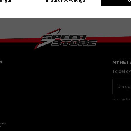
ningar
Endast nödvändiga
O
N
NYHET
Ta del a
De uppgifter
gar