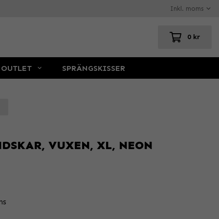
0 kr
OUTLET
SPRÄNGSKISSER
NDSKAR, VUXEN, XL, NEON
ns