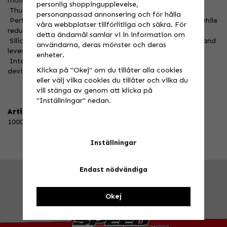
moisture
personlig shoppingupplevelse,
 Thumb overlay aids in reducing blisters
personanpassad annonsering och för hålla
 Perforated single-layer Clarino palm improves comfort while
våra webbplatser tillförlitliga och säkra. För
reducing bunching
detta ändamål samlar vi in information om
 Silicone printed palm and finger graphics improve palm and
användarna, deras mönster och deras
lever traction
enheter.
 Integrated tech-thread keeps you connected with your
Klicka på "Okej" om du tillåter alla cookies
devices
eller välj vilka cookies du tillåter och vilka du
vill stänga av genom att klicka på
"Inställningar" nedan.
Artikelnummer:
10008-00005
Inställningar
Endast nödvändiga
FRÅGA OSS!
Tel. 026-270030 /
info@speedstore.nu
BESÖK OSS!
Valbovägen 385, Valbo
Öppettider
Okej