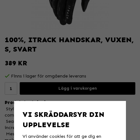
100%, ITRACK HANDSKAR, VUXEN,
S, SVART
389 KR
Finns i lager för omgående leverans
Lägg i varukorgen
Produktbeskrivning:
 Stylish embossed slip-on cuff for application ease and
VI SKRÄDDARSYR DIN
comfort
 Seamless mesh top hand improves fit over knuckles and
UPPLEVELSE
increases airflow
 Mesh finger gussets enhance mobility and wick away
Vi använder cookies för att ge dig en