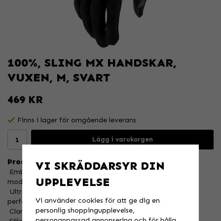
100%, SLING MX HANDSKAR,
VUXEN, M, SVART
469 KR
Finns i lager för omgående leverans
Lägg i varukorgen
Produktbeskrivning:
VI SKRÄDDARSYR DIN
 Embossed back panel cuff for simplistic comfort and
UPPLEVELSE
modern look
 Ultra lightweight 4-way stretch woven with laser
Vi använder cookies för att ge dig en
perforations for breathability
personlig shoppingupplevelse,
 Clarino single-layer palm with perforations on fingers
personanpassad annonsering och för hålla