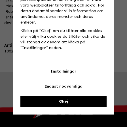
 Silicone print on palm and fingers for added grip
våra webbplatser tillförlitliga och säkra. För
 Mesh finger gussets for increased air flow
detta ändamål samlar vi in information om
 Rubber printed logos on top of hand
användarna, deras mönster och deras
 Integrated tech thread keeps you connected with your
enheter.
devices
Klicka på "Okej" om du tillåter alla cookies
eller välj vilka cookies du tillåter och vilka du
vill stänga av genom att klicka på
Artikelnummer:
"Inställningar" nedan.
10023-00001
Inställningar
FRÅGA OSS!
Tel. 026-270030 /
info@speedstore.nu
Endast nödvändiga
BESÖK OSS!
Valbovägen 385, Valbo
Öppettider
Okej