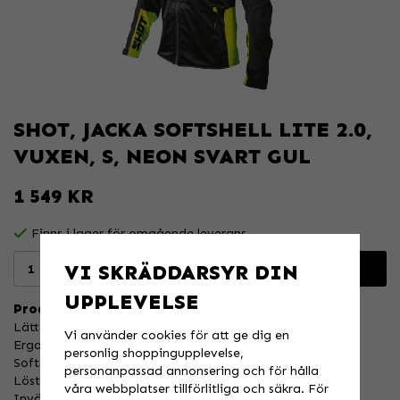
SHOT, JACKA SOFTSHELL LITE 2.0,
VUXEN, S, NEON SVART GUL
1 549 KR
Finns i lager för omgående leverans
VI SKRÄDDARSYR DIN
Lägg i varukorgen
UPPLEVELSE
Produktbeskrivning:
Lätt vind- och vattentät jacka.
Vi använder cookies för att ge dig en
Ergonomisk passform utformad för att ge hög rörlighet.
personlig shoppingupplevelse,
Softshell-konstruktion.
personanpassad annonsering och för hålla
Löstagbara ärmar.
våra webbplatser tillförlitliga och säkra. För
Invändiga och utvändiga fickor.