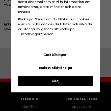
detta ändamål samlar vi in information om
Vattentäta blixtlås.
användarna, deras mönster och deras
enheter.
Klicka på "Okej" om du tillåter alla cookies
eller välj vilka cookies du tillåter och vilka du
Artikelnummer:
vill stänga av genom att klicka på
A0A-15B1-A01-08
"Inställningar" nedan.
Inställningar
FRÅGA OSS!
Tel. 026-270030 /
info@speedstore.nu
BESÖK OSS!
Valbovägen 385, Valbo
Öppettider
Endast nödvändiga
Okej
HANDLA
INFORMATION
Köpvillkor
Speedstore