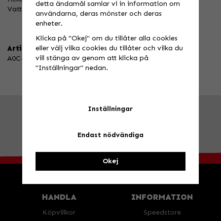
detta ändamål samlar vi in information om
Vattentäta blixtlås.
användarna, deras mönster och deras
enheter.
Klicka på "Okej" om du tillåter alla cookies
eller välj vilka cookies du tillåter och vilka du
Artikelnummer:
vill stänga av genom att klicka på
A0C-14D1-A03-09
"Inställningar" nedan.
Inställningar
FRÅGA OSS!
Tel. 026-270030 /
info@speedstore.nu
BESÖK OSS!
Valbovägen 385, Valbo
Öppettider
Endast nödvändiga
Okej
HANDLA
INFORMATION
Köpvillkor
Speedstore