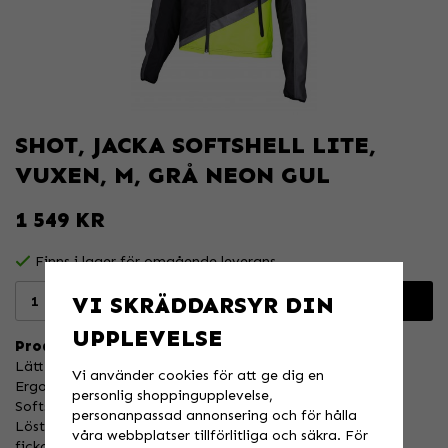
SHOT, JACKA SOFTSHELL LITE,
VUXEN, M, GRÅ NEON GUL
1 549 KR
Finns i lager för omgående leverans
VI SKRÄDDARSYR DIN
Lägg i varukorgen
UPPLEVELSE
Produktbeskrivning:
Lätt vindtät och vattentät jacka.
Vi använder cookies för att ge dig en
Ergonomisk passform utformad för att ge hög rörlighet.
personlig shoppingupplevelse,
Softshell-konstruktion.
personanpassad annonsering och för hålla
Löstagbara ärmar.
våra webbplatser tillförlitliga och säkra. För
fickor.