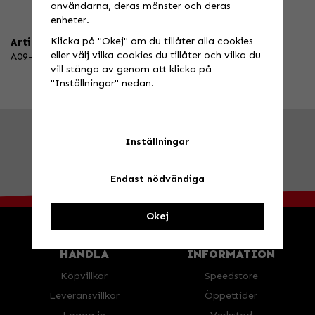
användarna, deras mönster och deras
enheter.
Klicka på "Okej" om du tillåter alla cookies
Artikelnummer:
eller välj vilka cookies du tillåter och vilka du
A09-12C2-B02-09
vill stänga av genom att klicka på
"Inställningar" nedan.
FRÅGA OSS!
Tel. 026-270030 /
info@speedstore.nu
Inställningar
BESÖK OSS!
Valbovägen 385, Valbo
Öppettider
Endast nödvändiga
Okej
HANDLA
INFORMATION
Köpvillkor
Speedstore
Leveransvillkor
Öppettider