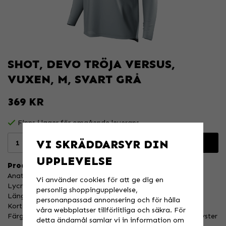
SHOT, DEVO TRÖJA VERSUS,
VUXEN, M, SVART GRÅ
369 KR
Finns i lager för omgående leverans
VI SKRÄDDARSYR DIN
Lägg i varukorgen
UPPLEVELSE
Produktbeskrivning:
Anatomiskt skuren för obegränsad rörlighet.
Vi använder cookies för att ge dig en
Lycra-krage för för optimal komfort.
personlig shoppingupplevelse,
Längre ryggslut för att hålla tröjan på plats.
personanpassad annonsering och för hålla
Kort manschett i Lycra.
våra webbplatser tillförlitliga och säkra. För
Färgsublimeringsprocessen gör att färgen aldrig tappar lyster
detta ändamål samlar vi in information om