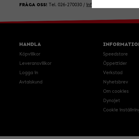
FRÅGA OSS!
Tel. 026-270030 /
info@speedstore.nu
HANDLA
INFORMATIO
Köpvillkor
Speedstore
Leveransvillkor
Öppettider
Logga in
Verkstad
Avtalskund
Nyhetsbrev
Om cookies
Dynojet
Cookie inställnin