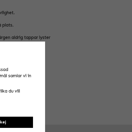
rlighet.
å plats.
rgen aldrig tappar lyster
ssad
mål samlar vi in
lka du vill
kej