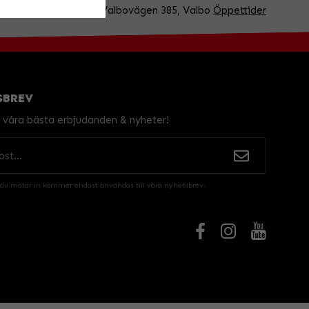
BESÖK OSS!
Valbovägen 385, Valbo
Öppettider
SBREV
v våra bästa erbjudanden & nyheter!
 du matar in kommer endast användas till våra nyhetsbrev.