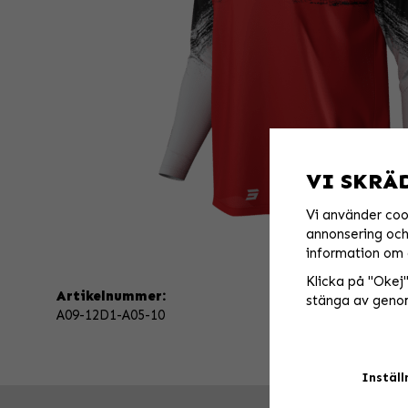
VI SKRÄ
Vi använder coo
annonsering och 
information om 
Klicka på "Okej" 
Artikelnummer:
stänga av genom
A09-12D1-A05-10
Inställ