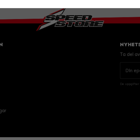
N
NYHET
Ta del a
De uppgifter
gar