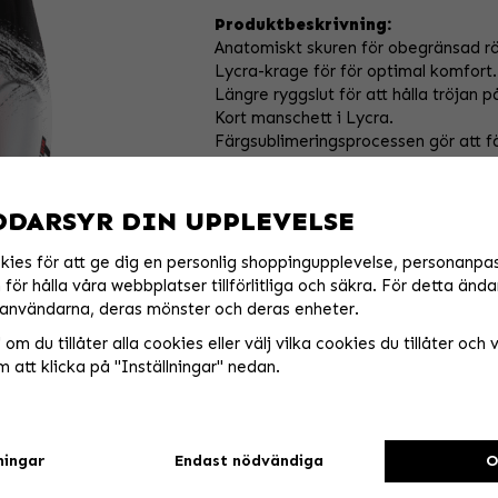
Produktbeskrivning:
Anatomiskt skuren för obegränsad rö
Lycra-krage för för optimal komfort.
Längre ryggslut för att hålla tröjan p
Kort manschett i Lycra.
Färgsublimeringsprocessen gör att fä
DDARSYR DIN UPPLEVELSE
kies för att ge dig en personlig shoppingupplevelse, personanpa
för hålla våra webbplatser tillförlitliga och säkra. För detta ända
användarna, deras mönster och deras enheter.
om du tillåter alla cookies eller välj vilka cookies du tillåter och vi
 att klicka på "Inställningar" nedan.
ningar
Endast nödvändiga
O