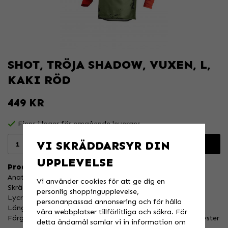
SHOT, TRÖJA SHADOW, VUXEN, L,
KAKI RÖD
449 KR
Finns i lager för omgående leverans
VI SKRÄDDARSYR DIN
Lägg i varukorgen
UPPLEVELSE
Produktbeskrivning:
Anatomisk skurning för obegränsad rörlighet
Vi använder cookies för att ge dig en
Skräddarsydd passform på ärmar
personlig shoppingupplevelse,
Lycra insatser på axlarna
personanpassad annonsering och för hålla
Längre rygg för att hålla tröjan på plats
våra webbplatser tillförlitliga och säkra. För
Färgsublimeringsprocessen gör att färgen aldrig tappar lyster
detta ändamål samlar vi in information om