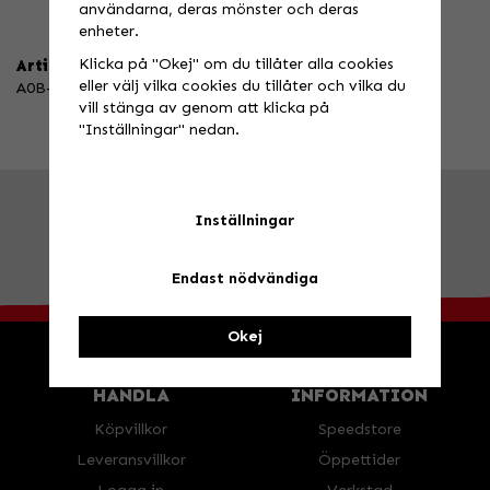
användarna, deras mönster och deras
enheter.
Klicka på "Okej" om du tillåter alla cookies
Artikelnummer:
eller välj vilka cookies du tillåter och vilka du
A0B-12B3-C03-10
vill stänga av genom att klicka på
"Inställningar" nedan.
FRÅGA OSS!
Tel. 026-270030 /
info@speedstore.nu
Inställningar
BESÖK OSS!
Valbovägen 385, Valbo
Öppettider
Endast nödvändiga
Okej
HANDLA
INFORMATION
Köpvillkor
Speedstore
Leveransvillkor
Öppettider