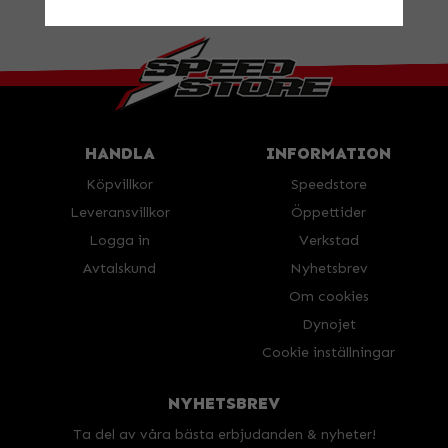
BESÖK OSS!
Valbovägen 385, Valbo
Öppettider
HANDLA
INFORMATION
Köpvillkor
Speedstore
Leveransvillkor
Öppettider
Logga in
Verkstad
Avtalskund
Nyhetsbrev
Om cookies
Dynojet
Cookie inställningar
NYHETSBREV
Ta del av våra bästa erbjudanden & nyheter!