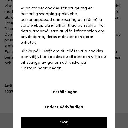
Den inre stoppningen är sammansatt av E.V.C. (Evoluted
Viscoelastic Cells), innovativt vattentätt anti-chockmaterial
Vi använder cookies för att ge dig en
med hög prestanda / vikt / tjocklek ratio, helt perforerad för
personlig shoppingupplevelse,
att öka andningsförmågan från kontaktområdet till utsidan.
personanpassad annonsering och för hålla
Strumpan är gjord av Lycra® fram och elastisk
våra webbplatser tillförlitliga och säkra. För
"Honeycomb"-nät-textil på baksidan.
detta ändamål samlar vi in information om
Den tunnare tjockleken på vadderingen och den enastående
användarna, deras mönster och deras
passformen med silikongrepp på insidan ger utmärkt
enheter.
stabilitet.
Klicka på "Okej" om du tillåter alla cookies
Formen och dimensionerna har tagits fram för att kopiera
eller välj vilka cookies du tillåter och vilka du
benstrukturen samtidigt som man undviker all form av stress
vill stänga av genom att klicka på
och obehagligt tryck på kroppen.
"Inställningar" nedan.
Artikelnummer:
3237L/XL
Inställningar
Endast nödvändiga
Okej
FRÅGA OSS!
Tel. 026-270030 /
info@speedstore.nu