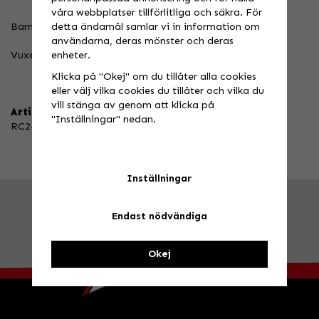
våra webbplatser tillförlitliga och säkra. För
detta ändamål samlar vi in information om
Barn: Upp till 47kg / Upp till 160cm
användarna, deras mönster och deras
enheter.
Vuxen: Från 47kg / Från 160cm
Klicka på "Okej" om du tillåter alla cookies
eller välj vilka cookies du tillåter och vilka du
vill stänga av genom att klicka på
Artikelnummer:
"Inställningar" nedan.
RC2-YBK
Inställningar
FRÅGA OSS!
Tel. 026-270030 /
info@speedstore.nu
Endast nödvändiga
BESÖK OSS!
Valbovägen 385, Valbo
Öppettider
Okej