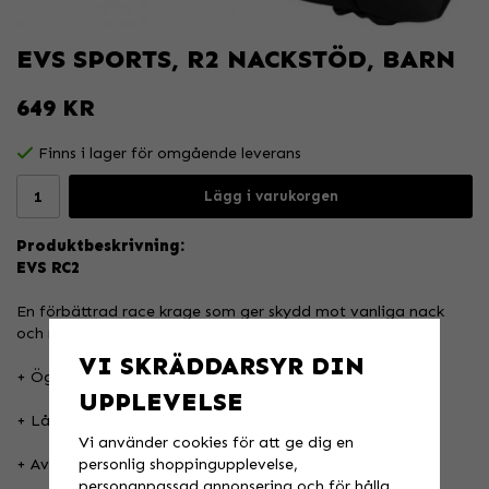
EVS SPORTS, R2 NACKSTÖD, BARN
649 KR
Finns i lager för omgående leverans
Lägg i varukorgen
Produktbeskrivning:
EVS RC2
En förbättrad race krage som ger skydd mot vanliga nack
och nyckelbensskador.
VI SKRÄDDARSYR DIN
+ Öglor så du kan koppla ihom den med ditt bröstskydd.
UPPLEVELSE
+ Låg profil
Vi använder cookies för att ge dig en
personlig shoppingupplevelse,
+ Avtagbar / tvättbar foder
personanpassad annonsering och för hålla