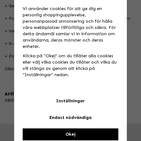
+ Ger ökat stöd och kompressionstöd.
Vi använder cookies för att ge dig en
personlig shoppingupplevelse,
+ Fullt justerbar för att finjustera rörligheten till dina behov
personanpassad annonsering och för hålla
våra webbplatser tillförlitliga och säkra. För
+ Ventilerande air mesh konstruktion
detta ändamål samlar vi in information om
användarna, deras mönster och deras
+ X-Strap-system
enheter.
Klicka på "Okej" om du tillåter alla cookies
+ Passar både vänster och höger axel
eller välj vilka cookies du tillåter och vilka du
vill stänga av genom att klicka på
Obs: Något små i storlekarna.
"Inställningar" nedan.
Artikelnummer:
SB03BK-M
Inställningar
Endast nödvändiga
Okej
FRÅGA OSS!
Tel. 026-270030 /
info@speedstore.nu