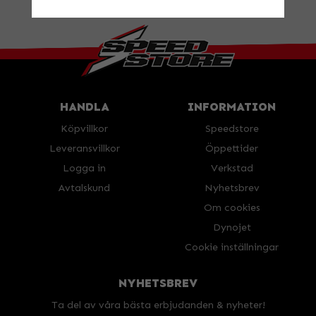
BESÖK OSS!
Valbovägen 385, Valbo
Öppettider
HANDLA
INFORMATION
Köpvillkor
Speedstore
Leveransvillkor
Öppettider
Logga in
Verkstad
Avtalskund
Nyhetsbrev
Om cookies
Dynojet
Cookie inställningar
NYHETSBREV
Ta del av våra bästa erbjudanden & nyheter!