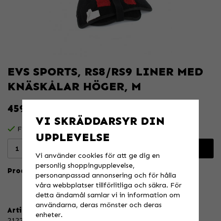
EVS SPORTS, RS8/RS9 LINER MED
KNÄSKÅLAR HÖGER, M
459 KR
VI SKRÄDDARSYR DIN
Finns i lager för omgående leverans
UPPLEVELSE
Lägg i varukorgen
Vi använder cookies för att ge dig en
personlig shoppingupplevelse,
Produktbeskrivning:
personanpassad annonsering och för hålla
våra webbplatser tillförlitliga och säkra. För
detta ändamål samlar vi in information om
användarna, deras mönster och deras
Artikelnummer:
enheter.
212241