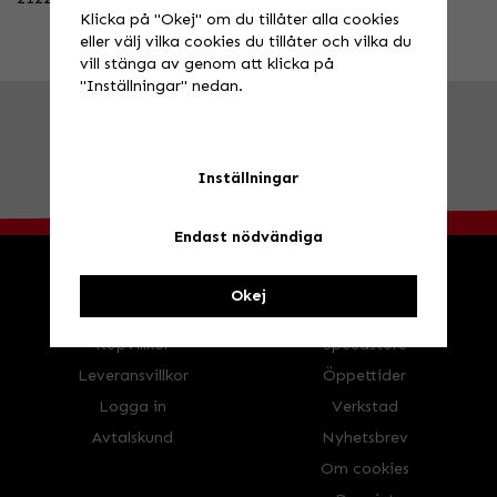
Klicka på "Okej" om du tillåter alla cookies
eller välj vilka cookies du tillåter och vilka du
vill stänga av genom att klicka på
"Inställningar" nedan.
FRÅGA OSS!
Tel. 026-270030 /
info@speedstore.nu
BESÖK OSS!
Valbovägen 385, Valbo
Öppettider
Inställningar
Endast nödvändiga
Okej
HANDLA
INFORMATION
Köpvillkor
Speedstore
Leveransvillkor
Öppettider
Logga in
Verkstad
Avtalskund
Nyhetsbrev
Om cookies