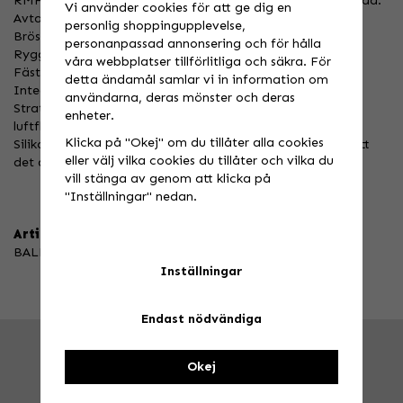
RMF (Reactive Memory Foam) bröst-, axel-, och ryggskydd.
Vi använder cookies för att ge dig en
Avtagbart Rygg,-Axel och Armbågsskydd.
personlig shoppingupplevelse,
Bröstet uppfyller CE 1621-3-standard.
personanpassad annonsering och för hålla
Rygg uppfyller CE 1621-1 Level 1-skydd.
våra webbplatser tillförlitliga och säkra. För
Fästen för nackskydd på axelpartiet.
detta ändamål samlar vi in information om
Integrerade stretchpaneler för ökad rörlighet.
användarna, deras mönster och deras
Strategiskt placerade laserskurna ventilationshål för ökat
enheter.
luftflöde och komfort.
Klicka på "Okej" om du tillåter alla cookies
Silikontryck på baksidan av ryggslutet för att förhindra att
eller välj vilka cookies du tillåter och vilka du
det åker ut.
vill stänga av genom att klicka på
"Inställningar" nedan.
Artikelnummer:
BALLISTICP-BK-XL
Inställningar
Endast nödvändiga
FRÅGA OSS!
Tel. 026-270030 /
info@speedstore.nu
Okej
BESÖK OSS!
Valbovägen 385, Valbo
Öppettider