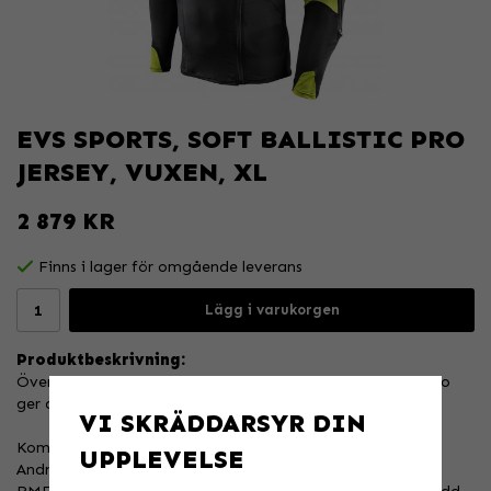
EVS SPORTS, SOFT BALLISTIC PRO
JERSEY, VUXEN, XL
2 879 KR
Finns i lager för omgående leverans
Lägg i varukorgen
Produktbeskrivning:
Överlägset skydd möter ultimat komfort. Nya Ballistic Pro
ger det bästa av båda.
VI SKRÄDDARSYR DIN
Kompressionspassform.
UPPLEVELSE
Andningsbart mesh tyg.