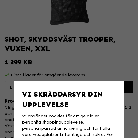
SHOT, SKYDDSVÄST TROOPER,
VUXEN, XXL
1 399 KR
Finns i lager för omgående leverans
Lägg i varukorgen
VI SKRÄDDARSYR DIN
Produktbeskrivning:
UPPLEVELSE
CE godkänd skyddsväst som överskrider normerna EN1621-2
och EN14021, Level1
Vi använder cookies för att ge dig en
Anatomisk konstruktion.
personlig shoppingupplevelse,
Väst i mjukt ventilerat mesh tyg för optimal komfort och
personanpassad annonsering och för hålla
andningsförmåga.
våra webbplatser tillförlitliga och säkra. För