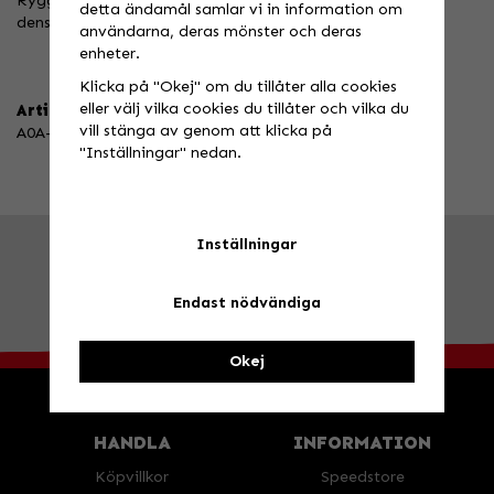
Rygg, bröst och axlar i termokomprimerat skum med hög
detta ändamål samlar vi in information om
densitet.
användarna, deras mönster och deras
enheter.
Klicka på "Okej" om du tillåter alla cookies
eller välj vilka cookies du tillåter och vilka du
Artikelnummer:
vill stänga av genom att klicka på
A0A-22F1-F01-12
"Inställningar" nedan.
Inställningar
FRÅGA OSS!
Tel. 026-270030 /
info@speedstore.nu
BESÖK OSS!
Valbovägen 385, Valbo
Öppettider
Endast nödvändiga
Okej
HANDLA
INFORMATION
Köpvillkor
Speedstore