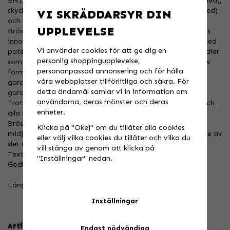
EN1621-2 Level 2), bröstskydd (CE EN1621-3 Lev.2 certified),
skydd för armbågar och axlar (CE EN1621-1 Lev.1 certified)
VI SKRÄDDARSYR DIN
och revben.
UPPLEVELSE
Bröstskyddet är utrustat med Net3 Technology, Zandonas
innovativa struktur tillverkad av nitril anti-chockgummi med
Vi använder cookies för att ge dig en
patenterad 3D-net technology, ett resultat av exakta studier
personlig shoppingupplevelse,
som gjorde det möjligt att få en vinnande kombination av
personanpassad annonsering och för hålla
form + materialkomposition med hög prestanda som
våra webbplatser tillförlitliga och säkra. För
garanterar en betydande energipptagningseffekt, vilket
detta ändamål samlar vi in information om
garanterar maximalt skydd.
användarna, deras mönster och deras
Trots den höga skyddsklassningen är jackan väldigt lätt och
enheter.
alla skydden är mjuka och formade efter kroppen.
Bröstskyddet är helt med dragkedja vid sidan, justerbart
Klicka på "Okej" om du tillåter alla cookies
midjeband och alla kontaktytor mot kroppen är tillverkade av
eller välj vilka cookies du tillåter och vilka du
det svettavstötande materialet SRT (Sweat Removing
vill stänga av genom att klicka på
Textile).
"Inställningar" nedan.
Godkänt FMI 2020 Supermoto and Motocross regulation.
Längd 121-135cm, midja 57-73cm
Inställningar
Artikelnummer:
Endast nödvändiga