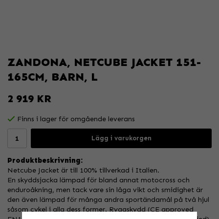
ZANDONA, NETCUBE JACKET 151-
165CM, BARN, L
2 919 KR
Finns i lager för omgående leverans
Lägg i varukorgen
Produktbeskrivning:
Netcube Jacket är till 100% tillverkad i Italien.
En skyddsjacka lämpad för bland annat motocross och
enduroåkning, men tack vare sin låga vikt och smidighet är
den även lämpad för många andra sportändamål på två hjul
såsom cykel i alla dess former. Ryggskydd (CE approved