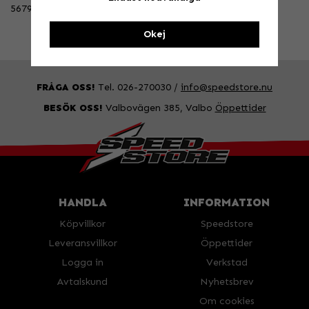
5679
Okej
FRÅGA OSS!
Tel. 026-270030 /
info@speedstore.nu
BESÖK OSS!
Valbovägen 385, Valbo
Öppettider
HANDLA
INFORMATION
Köpvillkor
Speedstore
Leveransvillkor
Öppettider
Logga in
Verkstad
Avtalskund
Nyhetsbrev
Om cookies