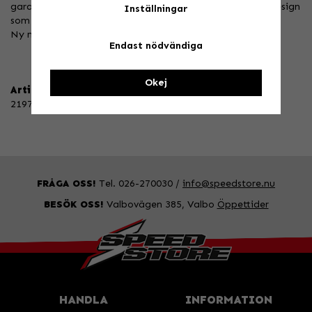
garantera motståndskraft mot nötning och slitage. En design
Inställningar
som garanterar utmärkt grepp.
Ny mellansula.
Endast nödvändiga
Okej
Artikelnummer:
2197-013-41
FRÅGA OSS!
Tel. 026-270030 /
info@speedstore.nu
BESÖK OSS!
Valbovägen 385, Valbo
Öppettider
HANDLA
INFORMATION