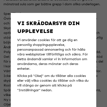
mönstrad sula som ger bättre grepp i dom olika underlagen.
Specifikationer:
Övre del i vattenavstötande läder, med mikrofiber i fram-
VI SKRÄDDARSYR DIN
och bakstyckena.
Skydd med frontplatta i PU, med konstant styvhet för
UPPLEVELSE
optimal stötdämpning; ett innovativt system för skydd och
stöd av fotleden "CUP PIVOT SYSTEM" möjliggör en naturlig
Vi använder cookies för att ge dig en
böjning av benet utan att kompromissa med flexibilitet.
personlig shoppingupplevelse,
Ändringar har gjorts i leden för att ge större flexibilitet.
personanpassad annonsering och för hålla
Polyuretaninsats i spetsen av stöveln för att ge större skydd.
våra webbplatser tillförlitliga och säkra. För
Det inre polyuretanskyddet är utformat för att ge större stöd
detta ändamål samlar vi in information om
för språngbenet, sträcker sig framåt för att skydda fotens del
användarna, deras mönster och deras
i kontakt med växelspaken och för att undvika hudslitage.
enheter.
Värmeskydd av läder för att skydda vader från brännskador.
Klicka på "Okej" om du tillåter alla cookies
Icke-deformerbar polyuretan häl, för att säkerställa större
eller välj vilka cookies du tillåter och vilka du
skydd.
vill stänga av genom att klicka på
Rostfri, icke-deformerbar stålspets,
"Inställningar" nedan.
Spännen av nya "LIGHT-ALLOY", justerbara och utbytbara,
vilket möjliggör en perfekt stängning av stöveln.
Ny andningsbar och antibakteriell innerfoder.
Oljebeständig sula, med en speciellt material för att