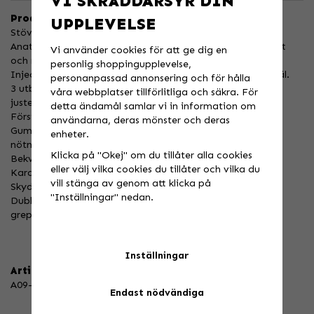
VI SKRÄDDARSYR DIN
Produktbeskrivning:
UPPLEVELSE
Stövel som överskrider normerna EN13634
Anatomiskt förböjt chassi i högkvalitativt syntetläder, lätt
Vi använder cookies för att ge dig en
och resistent
personlig shoppingupplevelse,
Injected mold - laserskuren plastskydd för skenben och häl.
personanpassad annonsering och för hålla
3 utbytbara dubbla låsspännen med mikrometriska
våra webbplatser tillförlitliga och säkra. För
justeringsremmar
detta ändamål samlar vi in information om
Förstärkt vamp
användarna, deras mönster och deras
Gummi medial speciellt utformad för att öka
enheter.
nötningsmotståndet för en bättre känsla och kontroll
Klicka på "Okej" om du tillåter alla cookies
Bekvämt och andningsbart foder
eller välj vilka cookies du tillåter och vilka du
Kardborreförslutning
vill stänga av genom att klicka på
Skyddande, dämpande vristinlägg
"Inställningar" nedan.
Dubbelsydd yttersula i gummi ger bättre stötdämpning,
grepp och bra känsla på fotpinnarna
Inställningar
Artikelnummer:
A09-24D2-A04-31
Endast nödvändiga