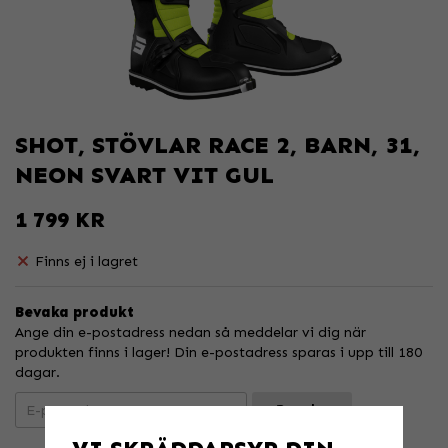
SHOT, STÖVLAR RACE 2, BARN, 31,
NEON SVART VIT GUL
1 799 KR
Finns ej i lagret
Bevaka produkt
Ange din e-postadress nedan så meddelar vi dig när
produkten finns i lager! Din e-postadress sparas i upp till 180
dagar.
Bevaka