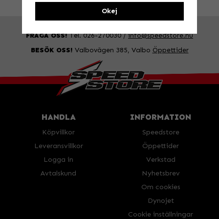
Okej
FRÅGA OSS!
Tel. 026-270030 /
info@speedstore.nu
BESÖK OSS!
Valbovägen 385, Valbo
Öppettider
HANDLA
INFORMATION
Köpvillkor
Speedstore
Leveransvillkor
Öppettider
Logga in
Verkstad
Avtalskund
Nyhetsbrev
Om cookies
Dynojet
Cookie inställningar