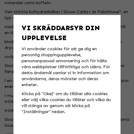
mineraler samt koffein.
Den största kolhydratkällan i Sloow Carbs+ är Palatinose™, en
typ av kolhydrat
VI SKRÄDDARSYR DIN
med mycket lågt GI-värde och har vid intag visats bidra till
en lägre
UPPLEVELSE
blodsockerhöjning efter måltid jämfört med livsmedel och
drycker som innehåller
Vi använder cookies för att ge dig en
personlig shoppingupplevelse,
socker.
personanpassad annonsering och för hålla
Sloow Carbs+ innhåller BCAA (grenade aminosyror) som har
våra webbplatser tillförlitliga och säkra. För
flera positiva effekter
detta ändamål samlar vi in information om
användarna, deras mönster och deras
i en sportdryck. Dels ger de till skillnad från övriga aminosyror
enheter.
energi direkt
Klicka på "Okej" om du tillåter alla cookies
i musklerna och dessutom fördröjer de den mentala
eller välj vilka cookies du tillåter och vilka du
tröttheten. Koffein motverkar
vill stänga av genom att klicka på
trötthet och är uppiggande.
"Inställningar" nedan.
Sloow Carbs+ passar mycket bra för att ladda med timmarna
innan träning/tävling