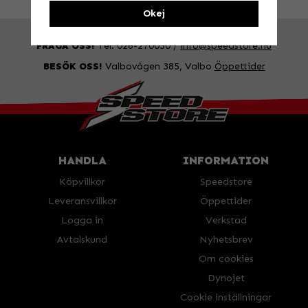
Okej
FRÅGA OSS!
Tel. 026-270030 /
info@speedstore.nu
BESÖK OSS!
Valbovägen 385, Valbo
Öppettider
HANDLA
INFORMATION
Köpvillkor
Speedstore
Leveransvillkor
Öppettider
Logga in
Verkstad
Avtalskund
Nyhetsbrev
Om cookies
Dynojet
Cookie inställningar