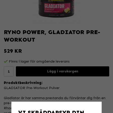
RYNO POWER, GLADIATOR PRE-
WORKOUT
529 KR
Finns i lager för omgående leverans
Lägg i varukorgen
Produktbeskrivning:
GLADIATOR Pre-Workout Pulver
Gladiator är har samma prestanda du förväntar dig från en
pre-workout med tillsatta Endurance ingredienser som
Rhodiola och ActiGin som hjälper dig träna hårdare och
VI SKRÄDDARSYR DIN