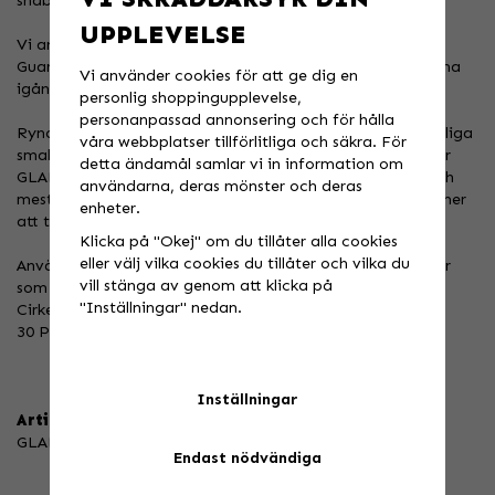
snabbare än någonsin tidigare!
UPPLEVELSE
Vi använder två olika former av koffein, rent koffein och
Guarana fröextrakt 50% så att du har energi för att komma
Vi använder cookies för att ge dig en
igång och energi att hålla igång!
personlig shoppingupplevelse,
personanpassad annonsering och för hålla
Ryno Power använder bara ICKE Genmanipulerade naturliga
våra webbplatser tillförlitliga och säkra. För
smakämnen som Jordgubb Lemonade och Stevia. Det gör
detta ändamål samlar vi in information om
GLADIATOR till den bästa, välsmakande, hälsosamma och
användarna, deras mönster och deras
mest prestationsbaserade Pre- träning du någonsin kommer
enheter.
att ta!
Klicka på "Okej" om du tillåter alla cookies
eller välj vilka cookies du tillåter och vilka du
Använd denna produkt för gym, för uthållighetsaktiviteter
vill stänga av genom att klicka på
som Cykling, Triathlon, Motocross, Action Sports,
"Inställningar" nedan.
Cirkelträning med flera.
30 Portioner
Inställningar
Artikelnummer:
GLAD-TUB
Endast nödvändiga