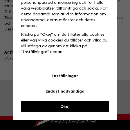
Tippen är gjord av gummi och inte hård plast. Bekvämt för
personanpassad annonsering och för hålla
munnen och tänderna.
våra webbplatser tillförlitliga och säkra. För
710 ml klar BPA-fri sportflaska
detta ändamål samlar vi in information om
Testat med toppcyklister för att säkerställa bästa presstryck
användarna, deras mönster och deras
och korrekt flaskburpassning.
enheter.
Designad med ett läckagesäkert lock.
Klicka på "Okej" om du tillåter alla cookies
eller välj vilka cookies du tillåter och vilka du
vill stänga av genom att klicka på
"Inställningar" nedan.
Artikelnummer:
SC-BOTTLE
Inställningar
Endast nödvändiga
FRÅGA OSS!
Tel. 026-270030 /
info@speedstore.nu
BESÖK OSS!
Valbovägen 385, Valbo
Öppettider
Okej