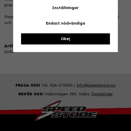
prestanda och tillförlitlig bromskraft.
Inställningar
Passar både fram och bak på Husqvarna TC50/TC50 Mini
och KTM SX50.
Endast nödvändiga
Okej
Artikelnummer:
5190
FRÅGA OSS!
Tel. 026-270030 /
info@speedstore.nu
BESÖK OSS!
Valbovägen 385, Valbo
Öppettider