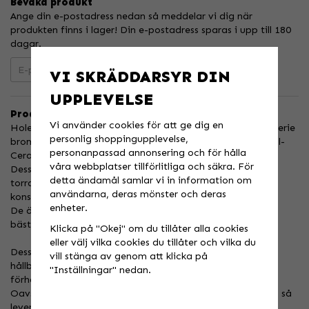
Bevaka produkt
Ange din e-postadress nedan så meddelar vi dig när
produkten finns i lager! Din e-postadress sparas i upp till 180
dagar.
Bevaka
VI SKRÄDDARSYR DIN
UPPLEVELSE
Produktbeskrivning:
Vi använder cookies för att ge dig en
Holeshot's Sintrade Bromsbelägg är en mycket omtyckt serie
personlig shoppingupplevelse,
bromsbelägg som är tillverkade av en blandning av Metall-
personanpassad annonsering och för hålla
Ceramic & Grafit-Järn.
våra webbplatser tillförlitliga och säkra. För
Dessa belägg presterar exceptionellt bra i både våta och
detta ändamål samlar vi in information om
torra förhållanden, vilket ger utmärkt bromskraft och en
användarna, deras mönster och deras
konsekvent känsla.
enheter.
De är det perfekta uppgraderingen för de som kräver det
bästa inom bromsprestanda och tillförlitlighet.
Klicka på "Okej" om du tillåter alla cookies
eller välj vilka cookies du tillåter och vilka du
Dessa bromsbelägg har designats för att ge maximal
vill stänga av genom att klicka på
hållbarhet och tillförlitlighet även under de mest extrema
"Inställningar" nedan.
förhållandena.
Oavsett om du kör på banan eller kryssar på bland träden så
levererar Holeshot Sintrade Bromsbelägg en konsekvent