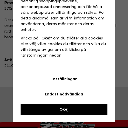
personlig shoppingupplevelse,
Produktbeskrivning:
personanpassad annonsering och för hålla
270mm Adapter till bromsok
våra webbplatser tillförlitliga och säkra. För
detta ändamål samlar vi in information om
Dessa adaptrar är helt CNC frästa ur 6082 aluminium och
användarna, deras mönster och deras
orange eloxerad. De behövs för att flytta ut bromsoket till
enheter.
rätt position för att tillgodose den större 270mm
bromsskivan.
Klicka på "Okej" om du tillåter alla cookies
eller välj vilka cookies du tillåter och vilka du
vill stänga av genom att klicka på
"Inställningar" nedan.
Artikelnummer:
211045
Inställningar
Endast nödvändiga
FRÅGA OSS!
Tel. 026-270030 /
info@speedstore.nu
BESÖK OSS!
Valbovägen 385, Valbo
Öppettider
Okej