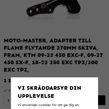
MOTO-MASTER, ADAPTER TILL
FLAME FLYTANDE 270MM SKIVA,
FRAM, KTM 09-23 450 EXC-F, 09-27
450 SX-F, 18-22 250 EXC TPI/300
EXC TPI,
1 159 KR
VI SKRÄDDARSYR DIN
Finns i lager för omgående leverans
UPPLEVELSE
Lägg i varukorgen
Vi använder cookies för att ge dig en