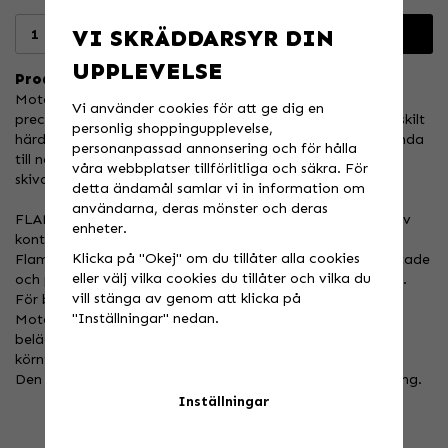
VI SKRÄDDARSYR DIN
Lägg i varukorgen
UPPLEVELSE
Produktbeskrivning:
Moto-Master Flame Fixed Discs tillverkas med högsta
Vi använder cookies för att ge dig en
precision och enligt specifika toleranser med hjälp av särskilt
personlig shoppingupplevelse,
härdat rostfritt stål av premiukvalitet. Vi tar dock prestanda
personanpassad annonsering och för hålla
till nästa nivå genom att integrera vår FLAME-design i
våra webbplatser tillförlitliga och säkra. För
skivan.
detta ändamål samlar vi in information om
användarna, deras mönster och deras
FLAME-designen underlättar kylningen och rengöringen av
enheter.
kontaktytan.
Klicka på "Okej" om du tillåter alla cookies
Flame Fixed-skivorna är laserskurna, CNC-maskinbearbetade
eller välj vilka cookies du tillåter och vilka du
och precisionsslipade för perfekt passform och plattighet.
vill stänga av genom att klicka på
För bästa prestanda rekommenderar vi att du använder
"Inställningar" nedan.
Moto-Master bromsbelägg med den matchande
beläggsammansättningen som passar bäst för din typ av
körning.
Den mest vinnande designen i dagens Motocross GP-racing.
Inställningar