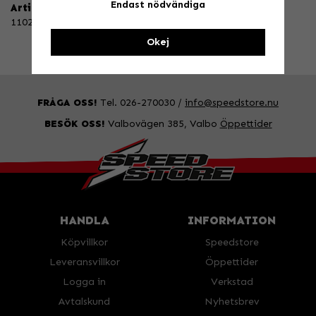
Endast nödvändiga
Artikelnummer:
110207
Okej
FRÅGA OSS!
Tel. 026-270030 /
info@speedstore.nu
BESÖK OSS!
Valbovägen 385, Valbo
Öppettider
HANDLA
INFORMATION
Köpvillkor
Speedstore
Leveransvillkor
Öppettider
Logga in
Verkstad
Avtalskund
Nyhetsbrev