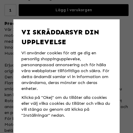
Lägg i varukorgen
Produktbeskrivning:
Vår 260 mm FLAME-rotor är den perfekta lösningen för
VI SKRÄDDARSYR DIN
motocrossförare som söker mer stoppkraft. Flytande typ
UPPLEVELSE
med en inre bärare i aluminium och skuren med vår
innovativa FLAME-design. Finns tillgänglig för KTM och
Vi använder cookies för att ge dig en
Husqvarna från 2014 och framåt i blått eller svart.
personlig shoppingupplevelse,
personanpassad annonsering och för hålla
Erjuder en prestandavinst på upp till 25% jämfört med
våra webbplatser tillförlitliga och säkra. För
original.
detta ändamål samlar vi in information om
Den lätta designen ger upp till 20% i viktreduktion.
användarna, deras mönster och deras
Flame-designen erbjuder optimal kylning och enastående
enheter.
smidig och mer förutsägbar bromsverkan, vilket gör att du
kan bromsa hårdare.
Klicka på "Okej" om du tillåter alla cookies
Rotorn har en billet CNC-maskinbearbetad inre ring i svart
eller välj vilka cookies du tillåter och vilka du
anodiserad flytande aluminium, en ultralätt rostfri flytare och
vill stänga av genom att klicka på
en precisionsslipad, premiumrostfri yttre ring.
"Inställningar" nedan.
För bästa prestanda rekommenderar vi att du använder
Moto-Master bromsbelägg med den matchande
beläggsammansättningen som bäst passar din typ av