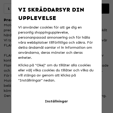
VI SKRÄDDARSYR DIN
Lägg i varukorgen
UPPLEVELSE
Produktbeskrivning:
Moto-Master Flame Fixed Discs tillverkas med högsta
Vi använder cookies för att ge dig en
precision och enligt specifika toleranser med hjälp av särskilt
personlig shoppingupplevelse,
härdat rostfritt stål av premiukvalitet.
personanpassad annonsering och för hålla
Vi tar dock prestanda till nästa nivå genom att integrera vår
våra webbplatser tillförlitliga och säkra. För
FLAME-design i skivan.
detta ändamål samlar vi in information om
användarna, deras mönster och deras
FLAME-designen underlättar kylningen och rengöringen av
enheter.
kontaktytan.
Klicka på "Okej" om du tillåter alla cookies
Flame Fixed-skivorna är laserskurna, CNC-maskinbearbetade
eller välj vilka cookies du tillåter och vilka du
och precisionsslipade för perfekt passform och plattighet.
vill stänga av genom att klicka på
För bästa prestanda rekommenderar vi att du använder
"Inställningar" nedan.
Moto-Master bromsbelägg med den matchande
beläggsammansättningen som passar bäst för din typ av
körning.
Den mest vinnande designen i dagens Motocross GP-racing.
Inställningar