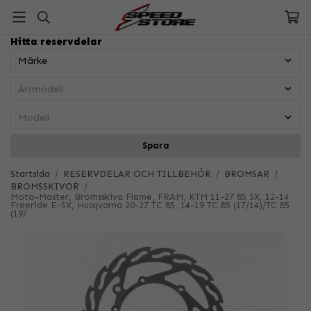
Hitta reservdelar
Spara
Startsida
/
RESERVDELAR OCH TILLBEHÖR
/
BROMSAR
/
BROMSSKIVOR
/
Moto-Master, Bromsskiva Flame, FRAM, KTM 11-27 85 SX, 12-14
Freeride E-SX, Husqvarna 20-27 TC 85, 14-19 TC 85 (17/14)/TC 85
(19/