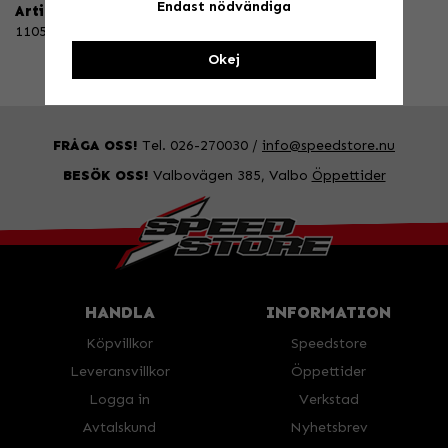
Endast nödvändiga
Artikelnummer:
110517
Okej
FRÅGA OSS!
Tel. 026-270030 /
info@speedstore.nu
BESÖK OSS!
Valbovägen 385, Valbo
Öppettider
HANDLA
INFORMATION
Köpvillkor
Speedstore
Leveransvillkor
Öppettider
Logga in
Verkstad
Avtalskund
Nyhetsbrev