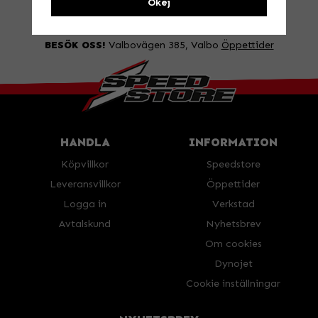
Okej
FRÅGA OSS!
Tel. 026-270030 /
info@speedstore.nu
BESÖK OSS!
Valbovägen 385, Valbo
Öppettider
HANDLA
INFORMATION
Köpvillkor
Speedstore
Leveransvillkor
Öppettider
Logga in
Verkstad
Avtalskund
Nyhetsbrev
Om cookies
Dynojet
Cookie inställningar