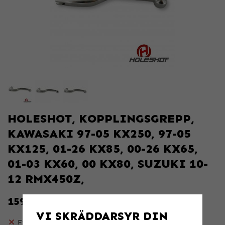
HOLESHOT, KOPPLINGSGREPP,
KAWASAKI 97-05 KX250, 97-05
KX125, 01-26 KX85, 00-26 KX65,
01-03 KX60, 00 KX80, SUZUKI 10-
12 RMX450Z,
159 KR
VI SKRÄDDARSYR DIN
Finns ej i lagret