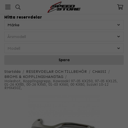
Hitta reservdelar
Spara
Startsida
/
RESERVDELAR OCH TILLBEHÖR
/
CHASSI
/
BROMS & KOPPLINGSHANDTAG
/
Holeshot, Kopplingsgrepp, Kawasaki 97-05 KX250, 97-05 KX125,
01-26 KX85, 00-26 KX65, 01-03 KX60, 00 KX80, Suzuki 10-12
RMX450Z,