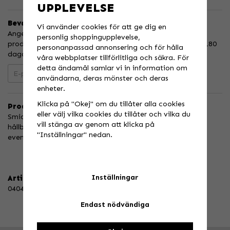
UPPLEVELSE
Bevaka produkt
Vi använder cookies för att ge dig en
Ange din e-postadress nedan så meddelar vi dig när
personlig shoppingupplevelse,
produkten finns i lager! Din e-postadress sparas i upp till 180
personanpassad annonsering och för hålla
dagar.
våra webbplatser tillförlitliga och säkra. För
detta ändamål samlar vi in information om
Bevaka
användarna, deras mönster och deras
enheter.
Klicka på "Okej" om du tillåter alla cookies
Produktbeskrivning:
eller välj vilka cookies du tillåter och vilka du
Smidda broms och kopplings handtagsarmar för bättre
vill stänga av genom att klicka på
hållbarhet och kvalite. Böjer sig hellre än går av vid en
"Inställningar" nedan.
eventuell krasch.
Inställningar
Artikelnummer:
040410
Endast nödvändiga