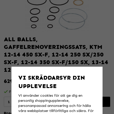
ALL BALLS,
GAFFELRENOVERINGSSATS, KTM
12-14 450 SX-F, 12-14 250 SX/250
SX-F, 12-14 350 SX-F/150 SX, 13-14
125 SX, HUSQVARNA 14 F
VI SKRÄDDARSYR DIN
629 KR
UPPLEVELSE
Finns i lager för omgående leverans
Vi använder cookies för att ge dig en
personlig shoppingupplevelse,
Lägg i varukorgen
personanpassad annonsering och för hålla
våra webbplatser tillförlitliga och säkra. För
Produktbeskrivning: