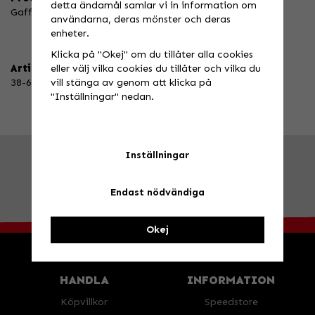
detta ändamål samlar vi in information om
Gaffelrenoveringssats
användarna, deras mönster och deras
enheter.
Klicka på "Okej" om du tillåter alla cookies
eller välj vilka cookies du tillåter och vilka du
Artikelnummer:
vill stänga av genom att klicka på
38-6082
"Inställningar" nedan.
Inställningar
FRÅGA OSS!
Tel. 026-270030 /
info@speedstore.nu
BESÖK OSS!
Valbovägen 385, Valbo
Öppettider
Endast nödvändiga
Okej
HANDLA
INFORMATION
Köpvillkor
Speedstore