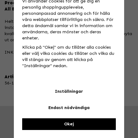
Vi använder cookies för att ge dig en
Produktbeskrivning:
personlig shoppingupplevelse,
All Balls Gaffeltätningssatser
personanpassad annonsering och för hålla
våra webbplatser tillförlitliga och säkra. För
Helt ny design för 2014. Minskad friktion och lättare att
detta ändamål samlar vi in information om
installera. All Balls gaffeltätningssatser håller mycket hög
användarna, deras mönster och deras
kvalitet och är ett mycket bra alternativ när du behöver byta
enheter.
ut original.
Klicka på "Okej" om du tillåter alla cookies
INKLUSIVE SKRAPRINGAR!
eller välj vilka cookies du tillåter och vilka du
vill stänga av genom att klicka på
"Inställningar" nedan.
Artikelnummer:
56-141
Inställningar
Endast nödvändiga
FRÅGA OSS!
Tel. 026-270030 /
info@speedstore.nu
Okej
BESÖK OSS!
Valbovägen 385, Valbo
Öppettider