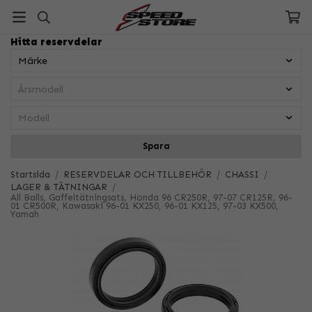
Hitta reservdelar
Spara
Startsida
/
RESERVDELAR OCH TILLBEHÖR
/
CHASSI
/
LAGER & TÄTNINGAR
/
All Balls, Gaffeltätningsats, Honda 96 CR250R, 97-07 CR125R, 96-
01 CR500R, Kawasaki 96-01 KX250, 96-01 KX125, 97-03 KX500,
Yamah