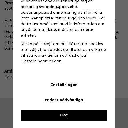
Vi använder cookies för att ge dig en
Produktbeskrivning:
personlig shoppingupplevelse,
Stötdämparpackningssats
personanpassad annonsering och för hålla
våra webbplatser tillförlitliga och säkra. För
All Rear Shock Seal Kits are complete assemblies, ready to
detta ändamål samlar vi in information om
install into the shock body. No longer is it necessary to
användarna, deras mönster och deras
replace bushings, seals, O-rings etc. All Rear Shock Seal Kits
enheter.
include Aluminum body, dust seal, Bushing, oil seal, O-ring,
internal guide bushing/ washer, snap ring and top out
Klicka på "Okej" om du tillåter alla cookies
bumper.
eller välj vilka cookies du tillåter och vilka du
vill stänga av genom att klicka på
"Inställningar" nedan.
Artikelnummer:
37-1010
Inställningar
Endast nödvändiga
FRÅGA OSS!
Tel. 026-270030 /
info@speedstore.nu
Okej
BESÖK OSS!
Valbovägen 385, Valbo
Öppettider