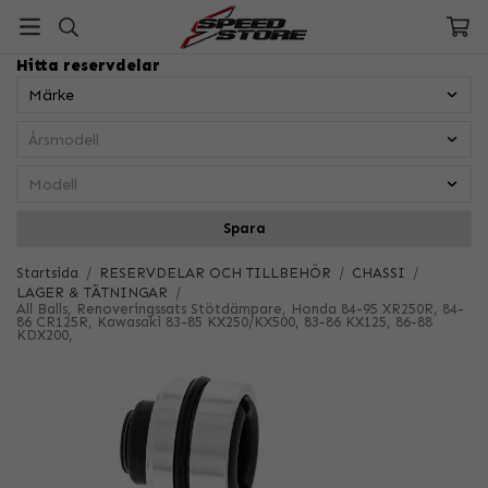
Hitta reservdelar
Spara
Startsida
/
RESERVDELAR OCH TILLBEHÖR
/
CHASSI
/
LAGER & TÄTNINGAR
/
All Balls, Renoveringssats Stötdämpare, Honda 84-95 XR250R, 84-
86 CR125R, Kawasaki 83-85 KX250/KX500, 83-86 KX125, 86-88
KDX200,