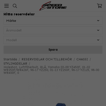
Hitta reservdelar
Spara
Startsida
/
RESERVDELAR OCH TILLBEHÖR
/
CHASSI
/
STYLINGDELAR
/
Holeshot, Luftfilterbult, BLÅ, Yamaha 03-09 YZ450F, 01-02
WR250F/WR426F, 96-17 YZ250, 01-13 YZ250F, 96-17 YZ125, 98-00
WR400F, 0