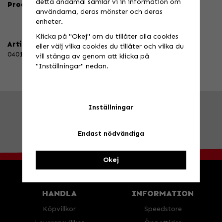
detta ändamål samlar vi in information om
Produktbeskrivning:
användarna, deras mönster och deras
enheter.
Klicka på "Okej" om du tillåter alla cookies
Artikelnummer:
eller välj vilka cookies du tillåter och vilka du
040146
vill stänga av genom att klicka på
"Inställningar" nedan.
Inställningar
FRÅGA OSS!
Tel. 026-270030 /
info@speedstore.nu
BESÖK OSS!
Valbovägen 385, Valbo
Öppettider
Endast nödvändiga
Okej
HANDLA
INFORMATION
Köpvillkor
Speedstore