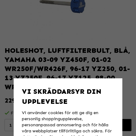
HOLESHOT, LUFTFILTERBULT, BLÅ,
YAMAHA 03-09 YZ450F, 01-02
WR250F/WR426F, 96-17 YZ250, 01-
13 YZ250F, 96-17 YZ125, 98-00
WR400F, 0
VI SKRÄDDARSYR DIN
229 KR
UPPLEVELSE
Vi använder cookies för att ge dig en
Finns i lager för omgående leverans
personlig shoppingupplevelse,
personanpassad annonsering och för hålla
Lägg i varukorgen
våra webbplatser tillförlitliga och säkra. För