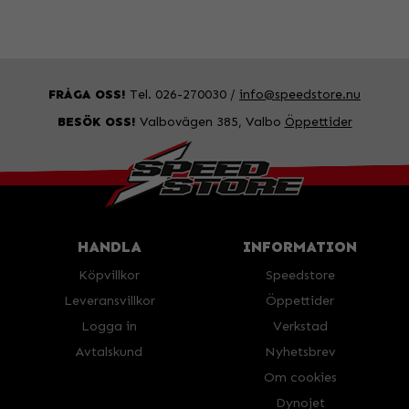
FRÅGA OSS!
Tel. 026-270030 /
info@speedstore.nu
BESÖK OSS!
Valbovägen 385, Valbo
Öppettider
HANDLA
INFORMATION
Köpvillkor
Speedstore
Leveransvillkor
Öppettider
Logga in
Verkstad
Avtalskund
Nyhetsbrev
Om cookies
Dynojet