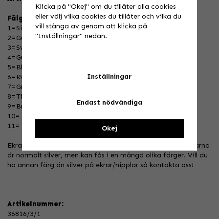
Klicka på "Okej" om du tillåter alla cookies
eller välj vilka cookies du tillåter och vilka du
Fälg/Nav färger:
vill stänga av genom att klicka på
1=Silver
"Inställningar" nedan.
2=Guld
3=Svart
4=Gul
5=Blå
Inställningar
6=Röd (Endast nav)
7=Grön (Endast nav)
8=Titanium (Endast nav)
Endast nödvändiga
9=Brons (Endast nav)
10= Orange (Endast nav)
11= A60 (Endast fälg)
Okej
Ekrarna är normalt silver, men kan även fås i svart. Nipplarna
är normalt silver, men kan fås i en mängd olika färger. Vill du
ha annan färg än silver på ekrar/nipplar så kontakta oss!
Artikelnummer:
36816/3/1