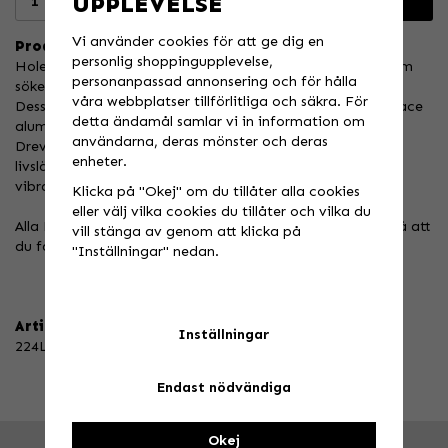
UPPLEVELSE
Lägg i varukorgen
Vi använder cookies för att ge dig en
Produktbeskrivning:
personlig shoppingupplevelse,
Holeshots aluminiumdrev är det ultimata valet för dig som
personanpassad annonsering och för hålla
söker högsta kvalitet.
våra webbplatser tillförlitliga och säkra. För
Dessa drev är tillverkade av högkvalitets 7075-T6 Aerospace
detta ändamål samlar vi in information om
aluminium, vilket ger dem låg vikt och hög hållbarhet.
användarna, deras mönster och deras
Drevet är självrensande, vilket gör att det förlänger
enheter.
livslängden på både drev och kedja. Det är också
vibrationståligt och står emot vridningar.
Klicka på "Okej" om du tillåter alla cookies
eller välj vilka cookies du tillåter och vilka du
Alla Holeshot bakdrev är tillverkade i EU, så du kan lita på att
vill stänga av genom att klicka på
du får produkter av högsta kvalitet.
"Inställningar" nedan.
Artikelnummer:
Inställningar
224L-520-50
Endast nödvändiga
Okej