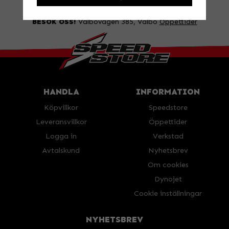
FRÅGA OSS!
Tel. 026-270030 /
info@speedstore.nu
BESÖK OSS!
Valbovägen 385, Valbo
Öppettider
HANDLA
INFORMATION
Köpvillkor
Speedstore
Leveransvillkor
Öppettider
Logga in
Verkstad
Avtalskund
Nyhetsbrev
Om cookies
Dynojet
Cookie inställningar
NYHETSBREV