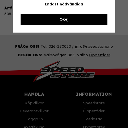
Endast nödvändiga
Artikelnummer:
808-49ST
Okej
FRÅGA OSS!
Tel. 026-270030 /
info@speedstore.nu
BESÖK OSS!
Valbovägen 385, Valbo
Öppettider
HANDLA
INFORMATION
Köpvillkor
Speedstore
Leveransvillkor
Öppettider
Logga in
Verkstad
Avtalskund
Nyhetsbrev