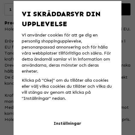
Lägg i varukorgen
VI SKRÄDDARSYR DIN
UPPLEVELSE
Produktbeskrivning:
Holeshot Bakdrev i Stål: Överlägsen Kvalitet, Tillverkade i EU.
Vi använder cookies för att ge dig en
personlig shoppingupplevelse,
Erövra terrängen med Holeshots bakdrev i stål  tillverkade i
personanpassad annonsering och för hålla
EU för att uppfylla eller överträffa OEM-specifikationer.
våra webbplatser tillförlitliga och säkra. För
Tandprofilen minskar kedjeslag vilket ger en jämnare
detta ändamål samlar vi in information om
kraftfördelning till bakhjulet och smidigare acceleration.
användarna, deras mönster och deras
Dreven är laserskurna i med en lättviktsdesign utan att minska
enheter.
hållbarheten eller vridstyvheten.
De är också skurna med otroligt snäva toleranser för perfekt
Klicka på "Okej" om du tillåter alla cookies
koncentricitet och passform.
eller välj vilka cookies du tillåter och vilka du
vill stänga av genom att klicka på
Kraftfullt rostfritt stål ger pålitlig prestanda, med enkel
"Inställningar" nedan.
montering för en sömlös uppgradering.
Med en svart lackerad yta ger dessa drev utmärkt skydd mot
korrosion och en snygg finish.
Holeshot är synonymt med hög kvalitet till överkommligt pris.
Inställningar